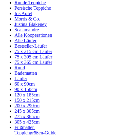
Runde Teppiche
Persische Teppiche
Iris Apfel
Morris & Co.
Justina Blakeney
Scalamandré
Alle Kooperationen
Alle Läufer
Bestseller-Läufer
75 x 215 cm Läufer
75 x 305 cm Läufer
75 x 365 cm Läufer
Rund
Badematten
Läufer
60 x 90cm
90 x 150cm
120 x 185cm
150 x 215cm
200 x 290cm
245 x 305cm
275 x 365cm
305 x 425cm
Fußmatten
Teppichgrößen-Guide