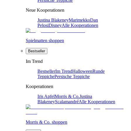
Persische Teppiche
Neue Kooperationen
Justina Blakeney
Marimekko
Dan
Pelosi
Disney
Alle Kooperationen
Spielmatten shoppen
Bestseller
Im Trend
Bestseller
Im Trend
Halloween
Runde
Teppiche
Persische Teppiche
Kooperationen
Iris Apfel
Morris & Co.
Justina
Blakeney
Scalamandré
Alle Kooperationen
Morris & Co. shoppen