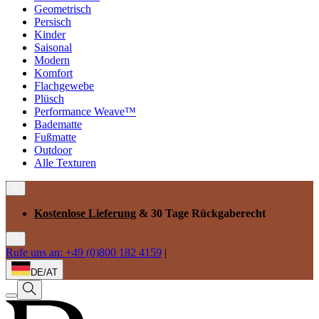
Geometrisch
Persisch
Kinder
Saisonal
Modern
Komfort
Flachgewebe
Plüsch
Performance Weave™
Badematte
Fußmatte
Outdoor
Alle Texturen
Kostenlose Lieferung
& 30 Tage Rückgaberecht
Rufe uns an: +49 (0)800 182 4159
|
DE/AT