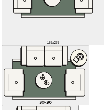
185x275
200x290