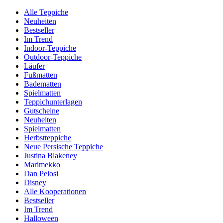
Alle Teppiche
Neuheiten
Bestseller
Im Trend
Indoor-Teppiche
Outdoor-Teppiche
Läufer
Fußmatten
Badematten
Spielmatten
Teppichunterlagen
Gutscheine
Neuheiten
Spielmatten
Herbstteppiche
Neue Persische Teppiche
Justina Blakeney
Marimekko
Dan Pelosi
Disney
Alle Kooperationen
Bestseller
Im Trend
Halloween