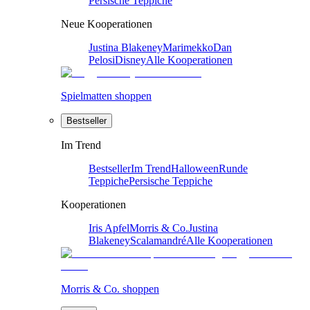
Persische Teppiche
Neue Kooperationen
Justina Blakeney
Marimekko
Dan
Pelosi
Disney
Alle Kooperationen
Spielmatten shoppen
Bestseller
Im Trend
Bestseller
Im Trend
Halloween
Runde
Teppiche
Persische Teppiche
Kooperationen
Iris Apfel
Morris & Co.
Justina
Blakeney
Scalamandré
Alle Kooperationen
Morris & Co. shoppen