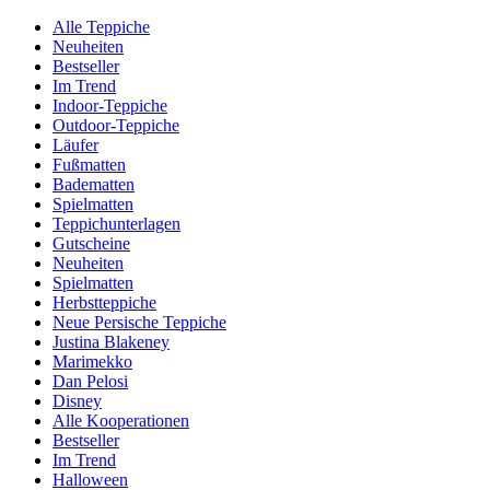
Alle Teppiche
Neuheiten
Bestseller
Im Trend
Indoor-Teppiche
Outdoor-Teppiche
Läufer
Fußmatten
Badematten
Spielmatten
Teppichunterlagen
Gutscheine
Neuheiten
Spielmatten
Herbstteppiche
Neue Persische Teppiche
Justina Blakeney
Marimekko
Dan Pelosi
Disney
Alle Kooperationen
Bestseller
Im Trend
Halloween