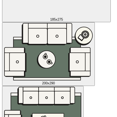
185x275
200x290