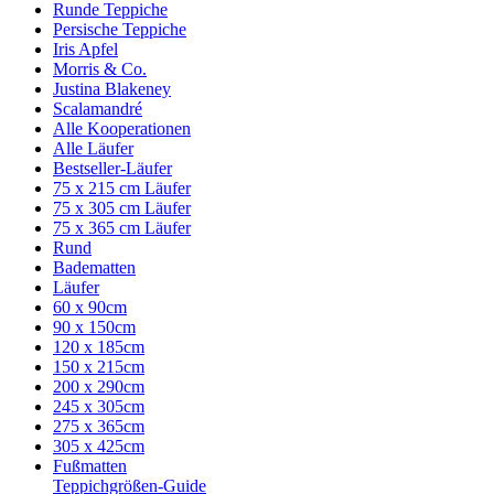
Runde Teppiche
Persische Teppiche
Iris Apfel
Morris & Co.
Justina Blakeney
Scalamandré
Alle Kooperationen
Alle Läufer
Bestseller-Läufer
75 x 215 cm Läufer
75 x 305 cm Läufer
75 x 365 cm Läufer
Rund
Badematten
Läufer
60 x 90cm
90 x 150cm
120 x 185cm
150 x 215cm
200 x 290cm
245 x 305cm
275 x 365cm
305 x 425cm
Fußmatten
Teppichgrößen-Guide