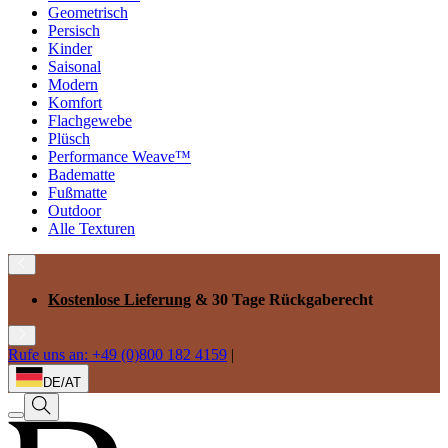
Geometrisch
Persisch
Kinder
Saisonal
Modern
Komfort
Flachgewebe
Plüsch
Performance Weave™
Badematte
Fußmatte
Outdoor
Alle Texturen
Kostenlose Lieferung
& 30 Tage Rückgaberecht
Rufe uns an: +49 (0)800 182 4159
|
DE/AT