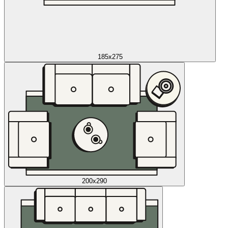
185x275
200x290