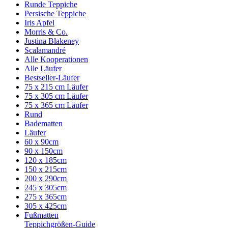
Runde Teppiche
Persische Teppiche
Iris Apfel
Morris & Co.
Justina Blakeney
Scalamandré
Alle Kooperationen
Alle Läufer
Bestseller-Läufer
75 x 215 cm Läufer
75 x 305 cm Läufer
75 x 365 cm Läufer
Rund
Badematten
Läufer
60 x 90cm
90 x 150cm
120 x 185cm
150 x 215cm
200 x 290cm
245 x 305cm
275 x 365cm
305 x 425cm
Fußmatten
Teppichgrößen-Guide