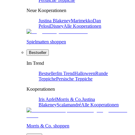
Persische Teppiche
Neue Kooperationen
Justina Blakeney
Marimekko
Dan
Pelosi
Disney
Alle Kooperationen
Spielmatten shoppen
Bestseller
Im Trend
Bestseller
Im Trend
Halloween
Runde
Teppiche
Persische Teppiche
Kooperationen
Iris Apfel
Morris & Co.
Justina
Blakeney
Scalamandré
Alle Kooperationen
Morris & Co. shoppen