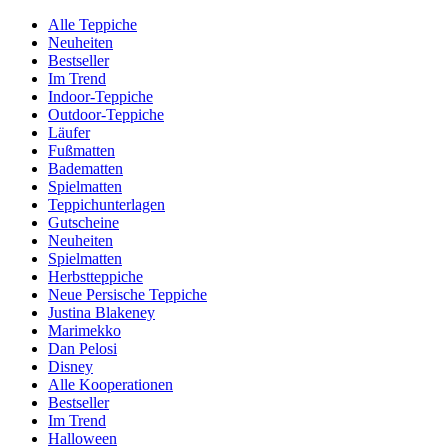
Alle Teppiche
Neuheiten
Bestseller
Im Trend
Indoor-Teppiche
Outdoor-Teppiche
Läufer
Fußmatten
Badematten
Spielmatten
Teppichunterlagen
Gutscheine
Neuheiten
Spielmatten
Herbstteppiche
Neue Persische Teppiche
Justina Blakeney
Marimekko
Dan Pelosi
Disney
Alle Kooperationen
Bestseller
Im Trend
Halloween