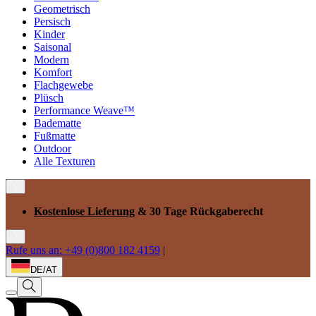
Geometrisch
Persisch
Kinder
Saisonal
Modern
Komfort
Flachgewebe
Plüsch
Performance Weave™
Badematte
Fußmatte
Outdoor
Alle Texturen
Kostenlose Lieferung
& 30 Tage Rückgaberecht
Rufe uns an: +49 (0)800 182 4159
|
DE/AT