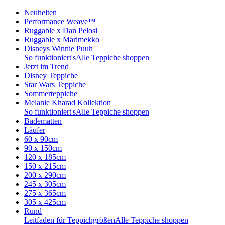
Neuheiten
Performance Weave™
Ruggable x Dan Pelosi
Ruggable x Marimekko
Disneys Winnie Puuh
So funktioniert's
Alle Teppiche shoppen
Jetzt im Trend
Disney Teppiche
Star Wars Teppiche
Sommerteppiche
Melanie Kharad Kollektion
So funktioniert's
Alle Teppiche shoppen
Badematten
Läufer
60 x 90cm
90 x 150cm
120 x 185cm
150 x 215cm
200 x 290cm
245 x 305cm
275 x 365cm
305 x 425cm
Rund
Leitfaden für Teppichgrößen
Alle Teppiche shoppen