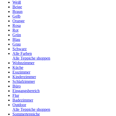
Weiß
Beige
Braun
Gelb
Orange
Rosa
Rot
Grün
Blau
Grau
Schwarz
Alle Farben
Alle Teppiche shoppen
Wohnzimmer
Küche
Esszimmer
Kinderzimmer
Schlafzimmer
Büro
Eingangsbereich
Flur
Badezimmer
Outdoor
Alle Teppiche shoppen
Sommerteppiche