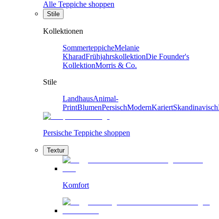
Alle Teppiche shoppen
Stile
Kollektionen
Sommerteppiche
Melanie
Kharad
Frühjahrskollektion
Die Founder's
Kollektion
Morris & Co.
Stile
Landhaus
Animal-
Print
Blumen
Persisch
Modern
Kariert
Skandinavisch
Persische Teppiche shoppen
Textur
Komfort