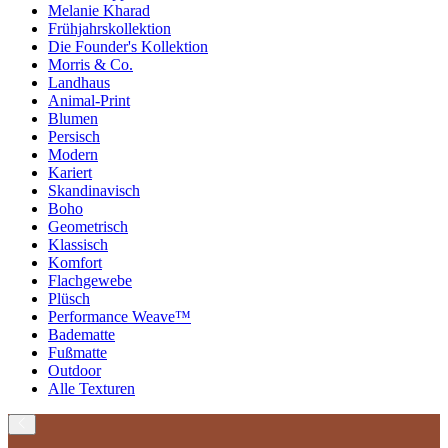
Melanie Kharad
Frühjahrskollektion
Die Founder's Kollektion
Morris & Co.
Landhaus
Animal-Print
Blumen
Persisch
Modern
Kariert
Skandinavisch
Boho
Geometrisch
Klassisch
Komfort
Flachgewebe
Plüsch
Performance Weave™
Badematte
Fußmatte
Outdoor
Alle Texturen