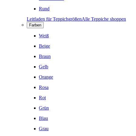
Rund
Leitfaden für Teppichgrößen
Alle Teppiche shoppen
Farben
Weiß
Beige
Braun
Gelb
Orange
Rosa
Rot
Grün
Blau
Grau