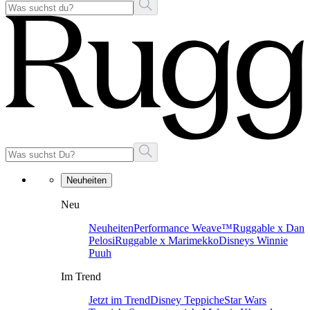
Neuheiten
Neu
Neuheiten
Performance Weave™
Ruggable x Dan
Pelosi
Ruggable x Marimekko
Disneys Winnie
Puuh
Im Trend
Jetzt im Trend
Disney Teppiche
Star Wars