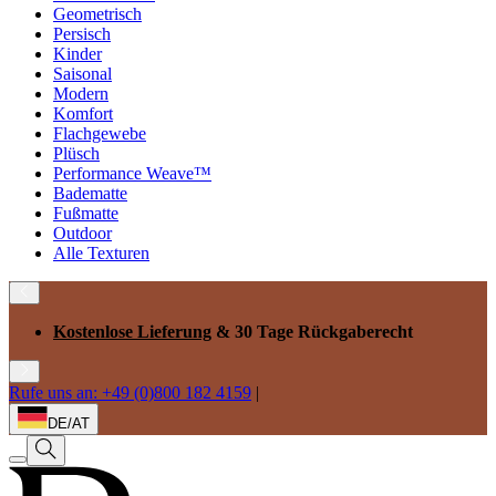
Geometrisch
Persisch
Kinder
Saisonal
Modern
Komfort
Flachgewebe
Plüsch
Performance Weave™
Badematte
Fußmatte
Outdoor
Alle Texturen
Kostenlose Lieferung
& 30 Tage Rückgaberecht
Rufe uns an: +49 (0)800 182 4159
|
DE/AT