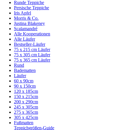
Runde Teppiche
Persische Teppiche
Iris Apfel
Morris & Co.
Justina Blakeney
Scalamandré
Alle Kooperationen
Alle Läufer
Bestseller-Läufer
75 x 215 cm Läufer
75 x 305 cm Läufer
75 x 365 cm Läufer
Rund
Badematten
Läufer
60 x 90cm
90 x 150cm
120 x 185cm
150 x 215cm
200 x 290cm
245 x 305cm
275 x 365cm
305 x 425cm
Fußmatten
Teppichgrößen-Guide