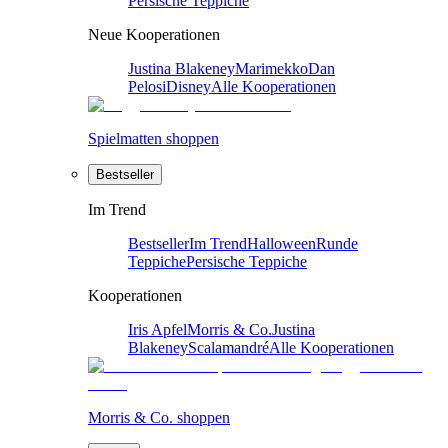
Persische Teppiche
Neue Kooperationen
Justina Blakeney
Marimekko
Dan
Pelosi
Disney
Alle Kooperationen
Spielmatten shoppen
Bestseller
Im Trend
Bestseller
Im Trend
Halloween
Runde
Teppiche
Persische Teppiche
Kooperationen
Iris Apfel
Morris & Co.
Justina
Blakeney
Scalamandré
Alle Kooperationen
Morris & Co. shoppen