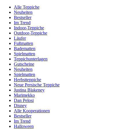
Alle Teppiche
Neuheiten
Bestseller
Im Trend
Indoor-Teppiche
Outdoor-Teppiche
Läufer
Fußmatten
Badematten
Spielmatten
Teppichunterlagen
Gutscheine
Neuheiten
Spielmatten
Herbstteppiche
Neue Persische Teppiche
Justina Blakeney
Marimekko
Dan Pelosi
Disney
Alle Kooperationen
Bestseller
Im Trend
Halloween