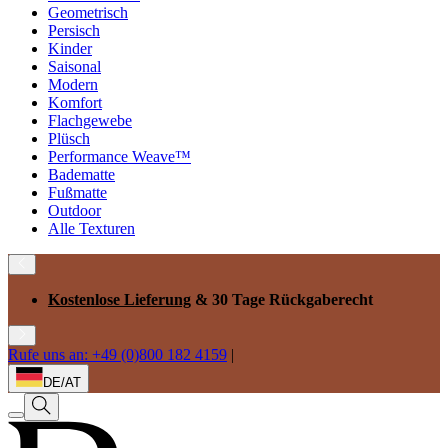
Geometrisch
Persisch
Kinder
Saisonal
Modern
Komfort
Flachgewebe
Plüsch
Performance Weave™
Badematte
Fußmatte
Outdoor
Alle Texturen
Kostenlose Lieferung
& 30 Tage Rückgaberecht
Rufe uns an: +49 (0)800 182 4159
|
DE/AT