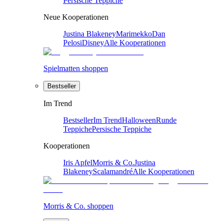
Persische Teppiche
Neue Kooperationen
Justina Blakeney
Marimekko
Dan
Pelosi
Disney
Alle Kooperationen
Spielmatten shoppen
Bestseller
Im Trend
Bestseller
Im Trend
Halloween
Runde
Teppiche
Persische Teppiche
Kooperationen
Iris Apfel
Morris & Co.
Justina
Blakeney
Scalamandré
Alle Kooperationen
Morris & Co. shoppen