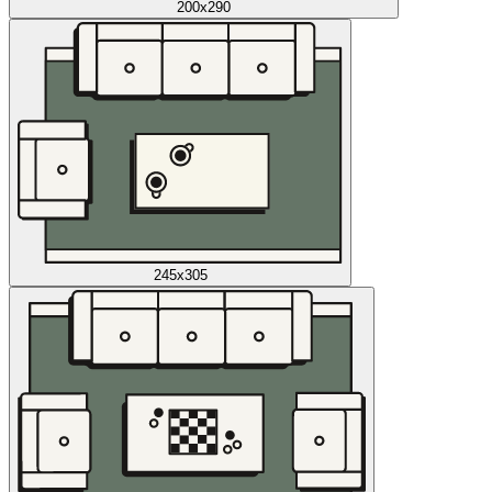
200x290
245x305