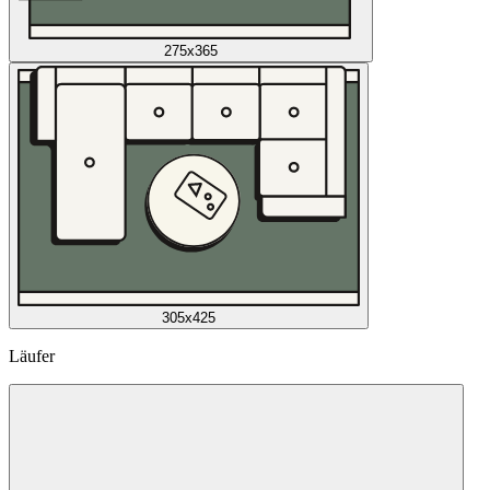
275x365
305x425
Läufer