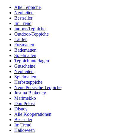
Alle Teppiche
Neuheiten
Bestseller
Im Trend
Indoor-Teppiche
Outdoor-Teppiche
Läufer
Fußmatten
Badematten
Spielmatten
Teppichunterlagen
Gutscheine
Neuheiten
Spielmatten
Herbstteppiche
Neue Persische Teppiche
Justina Blakeney
Marimekko
Dan Pelosi
Disney
Alle Kooperationen
Bestseller
Im Trend
Halloween