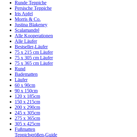
Runde Teppiche
Persische Teppiche
Iris Apfel
Morris & Co.
Justina Blakeney
Scalamandré
Alle Kooperationen
Alle Läufer
Bestseller-Läufer
75 x 215 cm Läufer
75 x 305 cm Läufer
75 x 365 cm Läufer
Rund
Badematten
Läufer
60 x 90cm
90 x 150cm
120 x 185cm
150 x 215cm
200 x 290cm
245 x 305cm
275 x 365cm
305 x 425cm
Fußmatten
Teppichgrößen-Guide