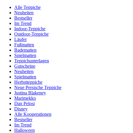
Alle Teppiche
Neuheiten
Bestseller
Im Trend
Indoor-Teppiche
Outdoor-Teppiche
Läufer
Fußmatten
Badematten
Spielmatten
Teppichunterlagen
Gutscheine
Neuheiten
Spielmatten
Herbstteppiche
Neue Persische Teppiche
Justina Blakeney
Marimekko
Dan Pelosi
Disney
Alle Kooperationen
Bestseller
Im Trend
Halloween