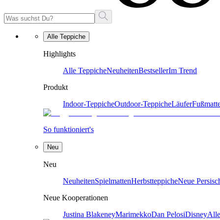
Alle Teppiche
Highlights
Alle Teppiche
Neuheiten
Bestseller
Im Trend
Produkt
Indoor-Teppiche
Outdoor-Teppiche
Läufer
Fußmatt
So funktioniert's
Neu
Neu
Neuheiten
Spielmatten
Herbstteppiche
Neue Persisc
Neue Kooperationen
Justina Blakeney
Marimekko
Dan Pelosi
Disney
All