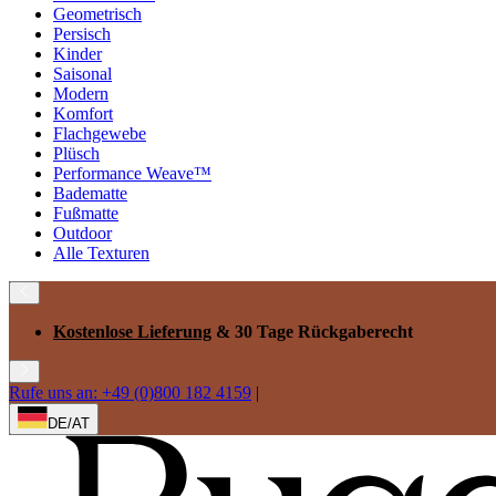
Geometrisch
Persisch
Kinder
Saisonal
Modern
Komfort
Flachgewebe
Plüsch
Performance Weave™
Badematte
Fußmatte
Outdoor
Alle Texturen
Kostenlose Lieferung
& 30 Tage Rückgaberecht
Rufe uns an: +49 (0)800 182 4159
|
DE/AT