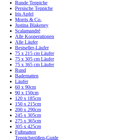
Runde Teppiche
Persische Teppiche
Iris Apfel
Morris & Co.
Justina Blakeney
Scalamandré
Alle Kooperationen
Alle Läufer
Bestseller-Läufer
75 x 215 cm Läufer
75 x 305 cm Läufer
75 x 365 cm Läufer
Rund
Badematten
Läufer
60 x 90cm
90 x 150cm
120 x 185cm
150 x 215cm
200 x 290cm
245 x 305cm
275 x 365cm
305 x 425cm
Fußmatten
Teppichgrößen-Guide