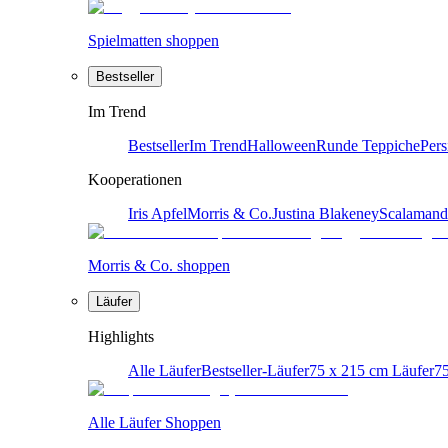
Spielmatten shoppen
Bestseller
Im Trend
Bestseller
Im Trend
Halloween
Runde Teppiche
Pers
Kooperationen
Iris Apfel
Morris & Co.
Justina Blakeney
Scalamand
Morris & Co. shoppen
Läufer
Highlights
Alle Läufer
Bestseller-Läufer
75 x 215 cm Läufer
75
Alle Läufer Shoppen