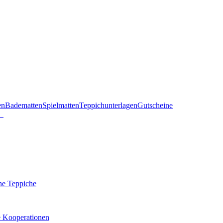
en
Badematten
Spielmatten
Teppichunterlagen
Gutscheine
he Teppiche
e Kooperationen