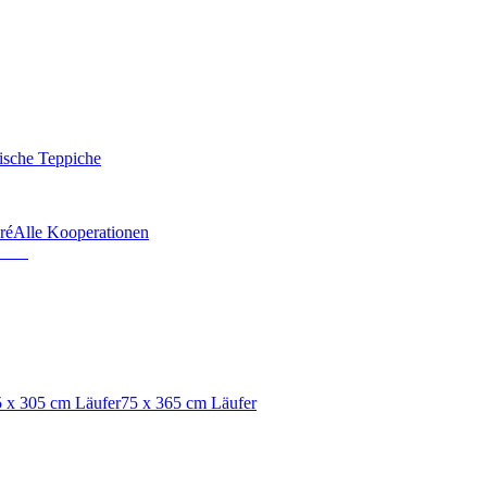
ische Teppiche
ré
Alle Kooperationen
 x 305 cm Läufer
75 x 365 cm Läufer