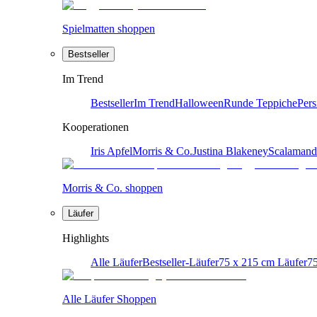
Spielmatten shoppen
Bestseller
Im Trend
Bestseller
Im Trend
Halloween
Runde Teppiche
Pers
Kooperationen
Iris Apfel
Morris & Co.
Justina Blakeney
Scalamand
Morris & Co. shoppen
Läufer
Highlights
Alle Läufer
Bestseller-Läufer
75 x 215 cm Läufer
75
Alle Läufer Shoppen