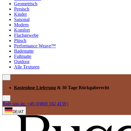
Geometrisch
Persisch
Kinder
Saisonal
Modern
Komfort
Flachgewebe
Plüsch
Performance Weave™
Badematte
Fußmatte
Outdoor
Alle Texturen
Kostenlose Lieferung
& 30 Tage Rückgaberecht
Rufe uns an: +49 (0)800 182 4159
|
DE/AT