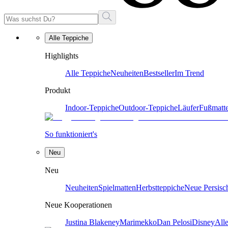
Alle Teppiche
Highlights
Alle Teppiche
Neuheiten
Bestseller
Im Trend
Produkt
Indoor-Teppiche
Outdoor-Teppiche
Läufer
Fußmatt
So funktioniert's
Neu
Neu
Neuheiten
Spielmatten
Herbstteppiche
Neue Persisc
Neue Kooperationen
Justina Blakeney
Marimekko
Dan Pelosi
Disney
All