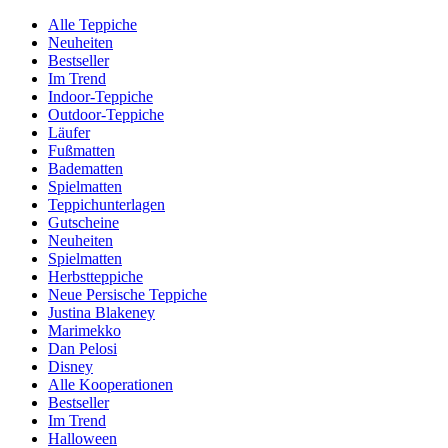
Alle Teppiche
Neuheiten
Bestseller
Im Trend
Indoor-Teppiche
Outdoor-Teppiche
Läufer
Fußmatten
Badematten
Spielmatten
Teppichunterlagen
Gutscheine
Neuheiten
Spielmatten
Herbstteppiche
Neue Persische Teppiche
Justina Blakeney
Marimekko
Dan Pelosi
Disney
Alle Kooperationen
Bestseller
Im Trend
Halloween