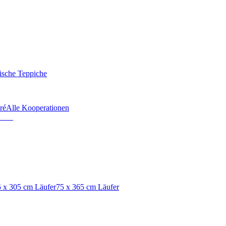
ische Teppiche
ré
Alle Kooperationen
 x 305 cm Läufer
75 x 365 cm Läufer