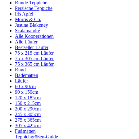
Runde Teppiche
Persische Teppiche
Iris Apfel
Morris & Co.
Justina Blakeney
Scalamandré
Alle Kooperationen
Alle Läufer
Bestseller-Läufer
75 x 215 cm Läufer
75 x 305 cm Läufer
75 x 365 cm Läufer
Rund
Badematten
Läufer
60 x 90cm
90 x 150cm
120 x 185cm
150 x 215cm
200 x 290cm
245 x 305cm
275 x 365cm
305 x 425cm
Fußmatten
Teppichgrößen-Guide