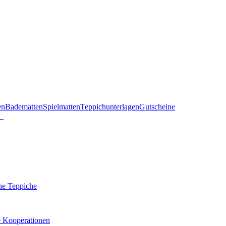
en
Badematten
Spielmatten
Teppichunterlagen
Gutscheine
he Teppiche
e Kooperationen