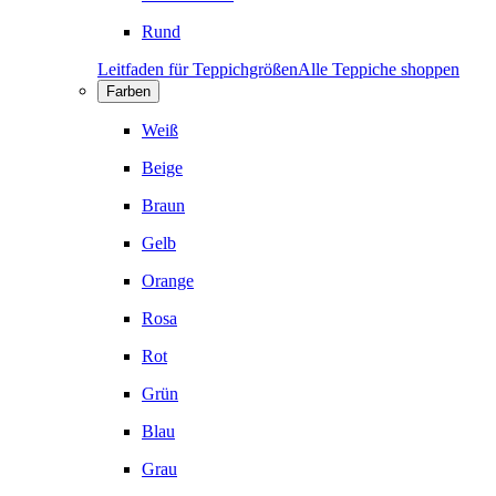
Rund
Leitfaden für Teppichgrößen
Alle Teppiche shoppen
Farben
Weiß
Beige
Braun
Gelb
Orange
Rosa
Rot
Grün
Blau
Grau