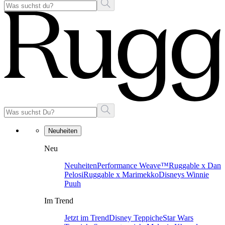
Neuheiten
Neu
Neuheiten
Performance Weave™
Ruggable x Dan
Pelosi
Ruggable x Marimekko
Disneys Winnie
Puuh
Im Trend
Jetzt im Trend
Disney Teppiche
Star Wars