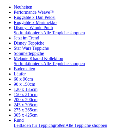
Neuheiten
Performance Weave™
Ruggable x Dan Pelosi
Ruggable x Marimekko
Disneys Winnie Puuh
So funktioniert's
Alle Teppiche shoppen
Jetzt im Trend
Disney Teppiche
Star Wars Teppiche
Sommerteppiche
Melanie Kharad Kollektion
So funktioniert's
Alle Teppiche shoppen
Badematten
Läufer
60 x 90cm
90 x 150cm
120 x 185cm
150 x 215cm
200 x 290cm
245 x 305cm
275 x 365cm
305 x 425cm
Rund
Leitfaden für Teppichgrößen
Alle Teppiche shoppen