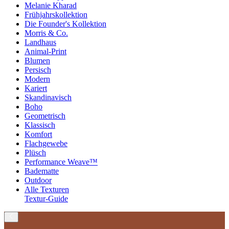
Melanie Kharad
Frühjahrskollektion
Die Founder's Kollektion
Morris & Co.
Landhaus
Animal-Print
Blumen
Persisch
Modern
Kariert
Skandinavisch
Boho
Geometrisch
Klassisch
Komfort
Flachgewebe
Plüsch
Performance Weave™
Badematte
Outdoor
Alle Texturen
Textur-Guide