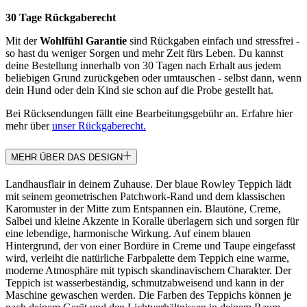
30 Tage Rückgaberecht
Mit der
Wohlfühl Garantie
sind Rückgaben einfach und stressfrei -
so hast du weniger Sorgen und mehr Zeit fürs Leben. Du kannst
deine Bestellung innerhalb von 30 Tagen nach Erhalt aus jedem
beliebigen Grund zurückgeben oder umtauschen - selbst dann, wenn
dein Hund oder dein Kind sie schon auf die Probe gestellt hat.
Bei Rücksendungen fällt eine Bearbeitungsgebühr an. Erfahre hier
mehr über
unser Rückgaberecht.
MEHR ÜBER DAS DESIGN
Landhausflair in deinem Zuhause. Der blaue Rowley Teppich lädt
mit seinem geometrischen Patchwork-Rand und dem klassischen
Karomuster in der Mitte zum Entspannen ein. Blautöne, Creme,
Salbei und kleine Akzente in Koralle überlagern sich und sorgen für
eine lebendige, harmonische Wirkung. Auf einem blauen
Hintergrund, der von einer Bordüre in Creme und Taupe eingefasst
wird, verleiht die natürliche Farbpalette dem Teppich eine warme,
moderne Atmosphäre mit typisch skandinavischem Charakter. Der
Teppich ist wasserbeständig, schmutzabweisend und kann in der
Maschine gewaschen werden. Die Farben des Teppichs können je