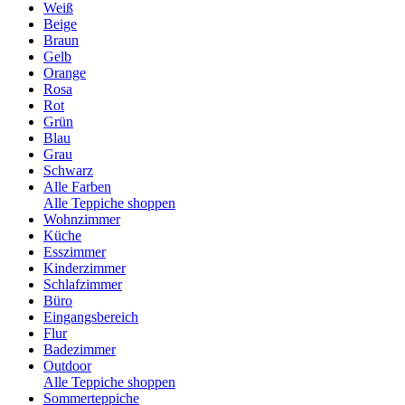
Weiß
Beige
Braun
Gelb
Orange
Rosa
Rot
Grün
Blau
Grau
Schwarz
Alle Farben
Alle Teppiche shoppen
Wohnzimmer
Küche
Esszimmer
Kinderzimmer
Schlafzimmer
Büro
Eingangsbereich
Flur
Badezimmer
Outdoor
Alle Teppiche shoppen
Sommerteppiche