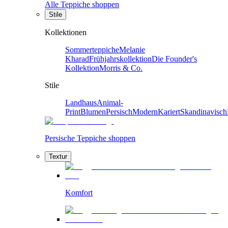
Alle Teppiche shoppen
Stile
Kollektionen
Sommerteppiche
Melanie
Kharad
Frühjahrskollektion
Die Founder's
Kollektion
Morris & Co.
Stile
Landhaus
Animal-
Print
Blumen
Persisch
Modern
Kariert
Skandinavisch
Persische Teppiche shoppen
Textur
Komfort