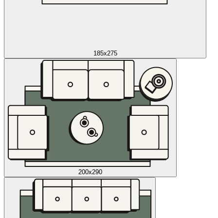
185x275
200x290