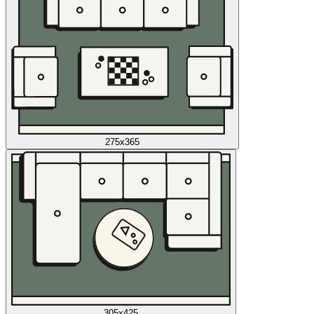
275x365
305x425