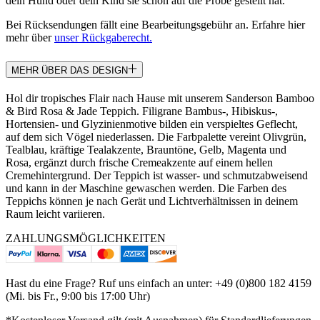
dein Hund oder dein Kind sie schon auf die Probe gestellt hat.
Bei Rücksendungen fällt eine Bearbeitungsgebühr an. Erfahre hier
mehr über
unser Rückgaberecht.
MEHR ÜBER DAS DESIGN
Hol dir tropisches Flair nach Hause mit unserem Sanderson Bamboo
& Bird Rosa & Jade Teppich. Filigrane Bambus-, Hibiskus-,
Hortensien- und Glyzinienmotive bilden ein verspieltes Geflecht,
auf dem sich Vögel niederlassen. Die Farbpalette vereint Olivgrün,
Tealblau, kräftige Tealakzente, Brauntöne, Gelb, Magenta und
Rosa, ergänzt durch frische Cremeakzente auf einem hellen
Cremehintergrund. Der Teppich ist wasser- und schmutzabweisend
und kann in der Maschine gewaschen werden. Die Farben des
Teppichs können je nach Gerät und Lichtverhältnissen in deinem
Raum leicht variieren.
ZAHLUNGSMÖGLICHKEITEN
Hast du eine Frage? Ruf uns einfach an unter: +49 (0)800 182 4159
(Mi. bis Fr., 9:00 bis 17:00 Uhr)