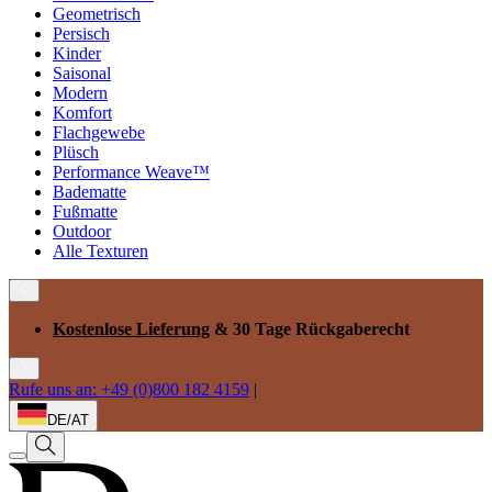
Geometrisch
Persisch
Kinder
Saisonal
Modern
Komfort
Flachgewebe
Plüsch
Performance Weave™
Badematte
Fußmatte
Outdoor
Alle Texturen
Kostenlose Lieferung
& 30 Tage Rückgaberecht
Rufe uns an: +49 (0)800 182 4159
|
DE/AT