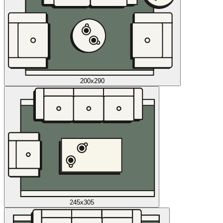
200x290
245x305