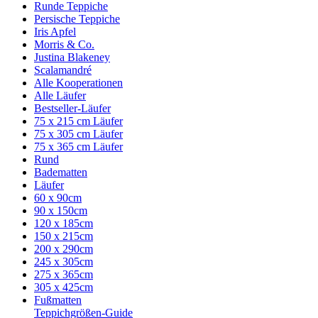
Runde Teppiche
Persische Teppiche
Iris Apfel
Morris & Co.
Justina Blakeney
Scalamandré
Alle Kooperationen
Alle Läufer
Bestseller-Läufer
75 x 215 cm Läufer
75 x 305 cm Läufer
75 x 365 cm Läufer
Rund
Badematten
Läufer
60 x 90cm
90 x 150cm
120 x 185cm
150 x 215cm
200 x 290cm
245 x 305cm
275 x 365cm
305 x 425cm
Fußmatten
Teppichgrößen-Guide