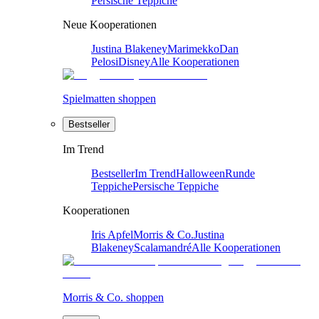
Persische Teppiche
Neue Kooperationen
Justina Blakeney
Marimekko
Dan
Pelosi
Disney
Alle Kooperationen
Spielmatten shoppen
Bestseller
Im Trend
Bestseller
Im Trend
Halloween
Runde
Teppiche
Persische Teppiche
Kooperationen
Iris Apfel
Morris & Co.
Justina
Blakeney
Scalamandré
Alle Kooperationen
Morris & Co. shoppen