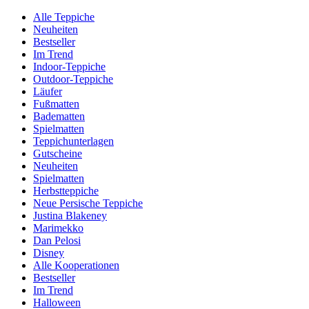
Alle Teppiche
Neuheiten
Bestseller
Im Trend
Indoor-Teppiche
Outdoor-Teppiche
Läufer
Fußmatten
Badematten
Spielmatten
Teppichunterlagen
Gutscheine
Neuheiten
Spielmatten
Herbstteppiche
Neue Persische Teppiche
Justina Blakeney
Marimekko
Dan Pelosi
Disney
Alle Kooperationen
Bestseller
Im Trend
Halloween