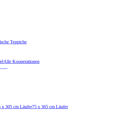
ische Teppiche
ré
Alle Kooperationen
 x 305 cm Läufer
75 x 365 cm Läufer