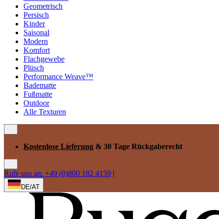
Geometrisch
Persisch
Kinder
Saisonal
Modern
Komfort
Flachgewebe
Plüsch
Performance Weave™
Badematte
Fußmatte
Outdoor
Alle Texturen
Kostenlose Lieferung
& 30 Tage Rückgaberecht
Rufe uns an: +49 (0)800 182 4159
|
DE/AT