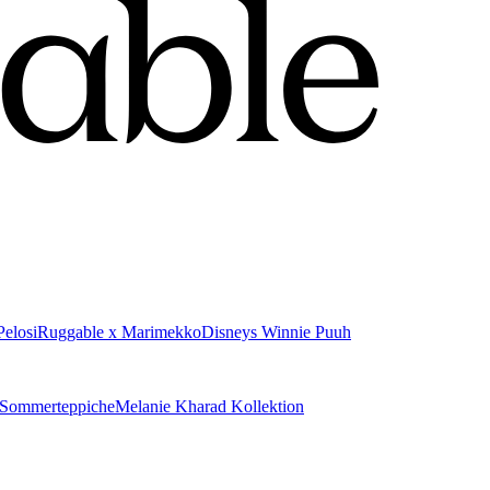
elosi
Ruggable x Marimekko
Disneys Winnie Puuh
Sommerteppiche
Melanie Kharad Kollektion