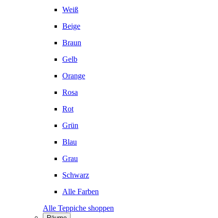
Weiß
Beige
Braun
Gelb
Orange
Rosa
Rot
Grün
Blau
Grau
Schwarz
Alle Farben
Alle Teppiche shoppen
Räume