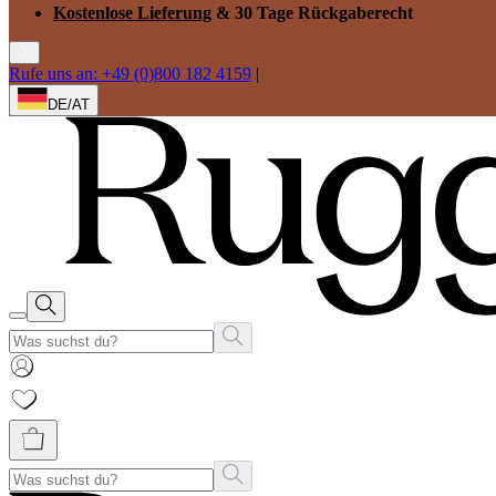
Kostenlose Lieferung
& 30 Tage Rückgaberecht
Rufe uns an: +49 (0)800 182 4159
|
DE/AT