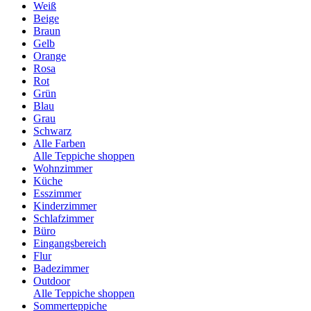
Weiß
Beige
Braun
Gelb
Orange
Rosa
Rot
Grün
Blau
Grau
Schwarz
Alle Farben
Alle Teppiche shoppen
Wohnzimmer
Küche
Esszimmer
Kinderzimmer
Schlafzimmer
Büro
Eingangsbereich
Flur
Badezimmer
Outdoor
Alle Teppiche shoppen
Sommerteppiche