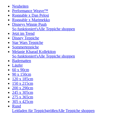
Neuheiten
Performance Weave™
Ruggable x Dan Pelosi
Ruggable x Marimekko
Disneys Winnie Puuh
So funktioniert's
Alle Teppiche shoppen
Jetzt im Trend
Disney Teppiche
Star Wars Teppiche
Sommerteppiche
Melanie Kharad Kollektion
So funktioniert's
Alle Teppiche shoppen
Badematten
Läufer
60 x 90cm
90 x 150cm
120 x 185cm
150 x 215cm
200 x 290cm
245 x 305cm
275 x 365cm
305 x 425cm
Rund
Leitfaden für Teppichgrößen
Alle Teppiche shoppen