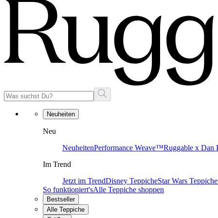
Neuheiten
Neu
Neuheiten
Performance Weave™
Ruggable x Dan P
Im Trend
Jetzt im Trend
Disney Teppiche
Star Wars Teppiche
So funktioniert's
Alle Teppiche shoppen
Bestseller
Alle Teppiche