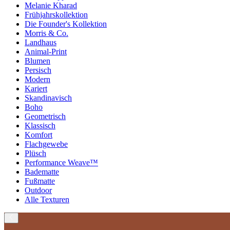
Melanie Kharad
Frühjahrskollektion
Die Founder's Kollektion
Morris & Co.
Landhaus
Animal-Print
Blumen
Persisch
Modern
Kariert
Skandinavisch
Boho
Geometrisch
Klassisch
Komfort
Flachgewebe
Plüsch
Performance Weave™
Badematte
Fußmatte
Outdoor
Alle Texturen