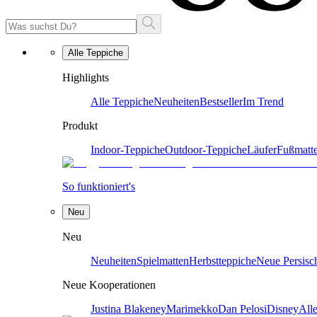
Alle Teppiche
Highlights
Alle Teppiche
Neuheiten
Bestseller
Im Trend
Produkt
Indoor-Teppiche
Outdoor-Teppiche
Läufer
Fußmatt
So funktioniert's
Neu
Neu
Neuheiten
Spielmatten
Herbstteppiche
Neue Persisc
Neue Kooperationen
Justina Blakeney
Marimekko
Dan Pelosi
Disney
All