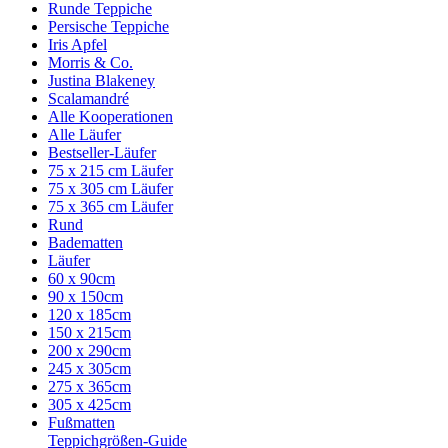
Runde Teppiche
Persische Teppiche
Iris Apfel
Morris & Co.
Justina Blakeney
Scalamandré
Alle Kooperationen
Alle Läufer
Bestseller-Läufer
75 x 215 cm Läufer
75 x 305 cm Läufer
75 x 365 cm Läufer
Rund
Badematten
Läufer
60 x 90cm
90 x 150cm
120 x 185cm
150 x 215cm
200 x 290cm
245 x 305cm
275 x 365cm
305 x 425cm
Fußmatten
Teppichgrößen-Guide