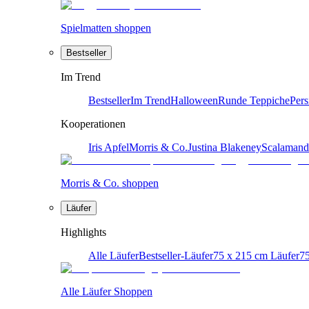
Spielmatten shoppen
Bestseller
Im Trend
Bestseller
Im Trend
Halloween
Runde Teppiche
Pers
Kooperationen
Iris Apfel
Morris & Co.
Justina Blakeney
Scalamand
Morris & Co. shoppen
Läufer
Highlights
Alle Läufer
Bestseller-Läufer
75 x 215 cm Läufer
75
Alle Läufer Shoppen