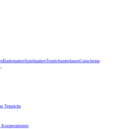
en
Badematten
Spielmatten
Teppichunterlagen
Gutscheine
he Teppiche
e Kooperationen