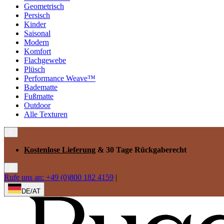
Geometrisch
Persisch
Kinder
Saisonal
Modern
Komfort
Flachgewebe
Plüsch
Performance Weave™
Badematte
Fußmatte
Outdoor
Alle Texturen
Kostenlose Lieferung
& 30 Tage Rückgaberecht
Rufe uns an: +49 (0)800 182 4159
|
DE/AT