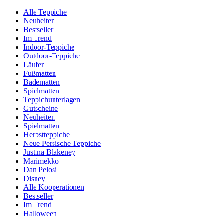
Alle Teppiche
Neuheiten
Bestseller
Im Trend
Indoor-Teppiche
Outdoor-Teppiche
Läufer
Fußmatten
Badematten
Spielmatten
Teppichunterlagen
Gutscheine
Neuheiten
Spielmatten
Herbstteppiche
Neue Persische Teppiche
Justina Blakeney
Marimekko
Dan Pelosi
Disney
Alle Kooperationen
Bestseller
Im Trend
Halloween