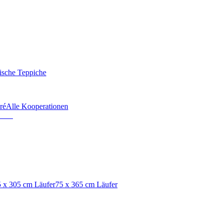
ische Teppiche
ré
Alle Kooperationen
 x 305 cm Läufer
75 x 365 cm Läufer