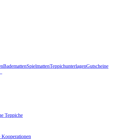
en
Badematten
Spielmatten
Teppichunterlagen
Gutscheine
he Teppiche
e Kooperationen