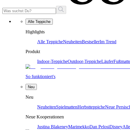
Alle Teppiche
Highlights
Alle Teppiche
Neuheiten
Bestseller
Im Trend
Produkt
Indoor-Teppiche
Outdoor-Teppiche
Läufer
Fußmatt
So funktioniert's
Neu
Neu
Neuheiten
Spielmatten
Herbstteppiche
Neue Persisc
Neue Kooperationen
Justina Blakeney
Marimekko
Dan Pelosi
Disney
All