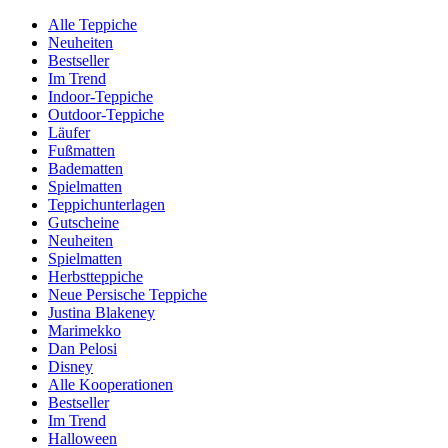
Alle Teppiche
Neuheiten
Bestseller
Im Trend
Indoor-Teppiche
Outdoor-Teppiche
Läufer
Fußmatten
Badematten
Spielmatten
Teppichunterlagen
Gutscheine
Neuheiten
Spielmatten
Herbstteppiche
Neue Persische Teppiche
Justina Blakeney
Marimekko
Dan Pelosi
Disney
Alle Kooperationen
Bestseller
Im Trend
Halloween