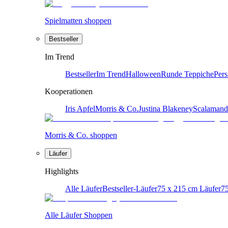
Spielmatten shoppen
Bestseller
Im Trend
Bestseller
Im Trend
Halloween
Runde Teppiche
Pers
Kooperationen
Iris Apfel
Morris & Co.
Justina Blakeney
Scalamand
Morris & Co. shoppen
Läufer
Highlights
Alle Läufer
Bestseller-Läufer
75 x 215 cm Läufer
75
Alle Läufer Shoppen