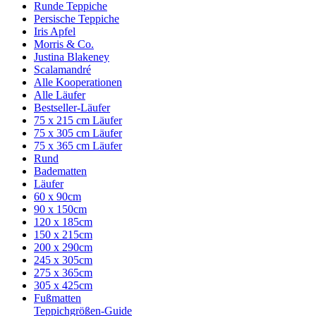
Runde Teppiche
Persische Teppiche
Iris Apfel
Morris & Co.
Justina Blakeney
Scalamandré
Alle Kooperationen
Alle Läufer
Bestseller-Läufer
75 x 215 cm Läufer
75 x 305 cm Läufer
75 x 365 cm Läufer
Rund
Badematten
Läufer
60 x 90cm
90 x 150cm
120 x 185cm
150 x 215cm
200 x 290cm
245 x 305cm
275 x 365cm
305 x 425cm
Fußmatten
Teppichgrößen-Guide