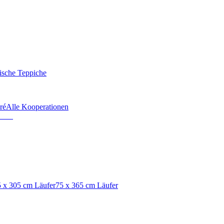
ische Teppiche
ré
Alle Kooperationen
 x 305 cm Läufer
75 x 365 cm Läufer