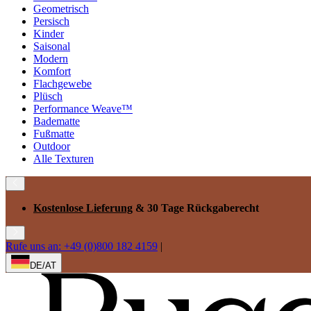
Geometrisch
Persisch
Kinder
Saisonal
Modern
Komfort
Flachgewebe
Plüsch
Performance Weave™
Badematte
Fußmatte
Outdoor
Alle Texturen
Kostenlose Lieferung
& 30 Tage Rückgaberecht
Rufe uns an: +49 (0)800 182 4159
|
DE/AT