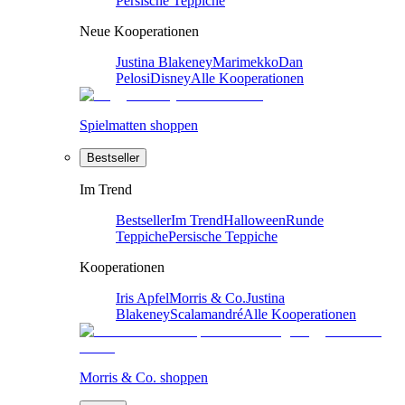
Persische Teppiche
Neue Kooperationen
Justina Blakeney
Marimekko
Dan
Pelosi
Disney
Alle Kooperationen
Spielmatten shoppen
Bestseller
Im Trend
Bestseller
Im Trend
Halloween
Runde
Teppiche
Persische Teppiche
Kooperationen
Iris Apfel
Morris & Co.
Justina
Blakeney
Scalamandré
Alle Kooperationen
Morris & Co. shoppen