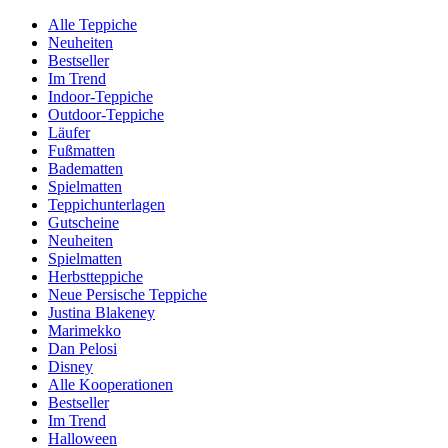
Alle Teppiche
Neuheiten
Bestseller
Im Trend
Indoor-Teppiche
Outdoor-Teppiche
Läufer
Fußmatten
Badematten
Spielmatten
Teppichunterlagen
Gutscheine
Neuheiten
Spielmatten
Herbstteppiche
Neue Persische Teppiche
Justina Blakeney
Marimekko
Dan Pelosi
Disney
Alle Kooperationen
Bestseller
Im Trend
Halloween