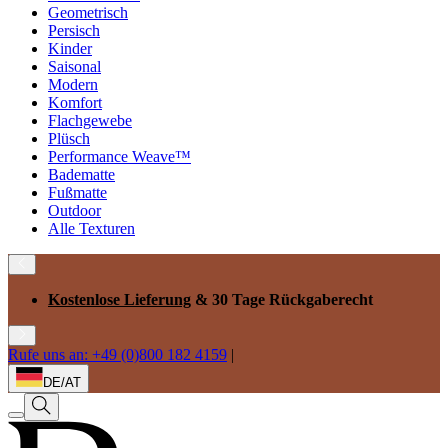
Geometrisch
Persisch
Kinder
Saisonal
Modern
Komfort
Flachgewebe
Plüsch
Performance Weave™
Badematte
Fußmatte
Outdoor
Alle Texturen
Kostenlose Lieferung
& 30 Tage Rückgaberecht
Rufe uns an: +49 (0)800 182 4159
|
DE/AT