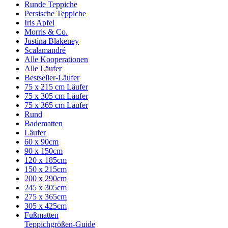
Runde Teppiche
Persische Teppiche
Iris Apfel
Morris & Co.
Justina Blakeney
Scalamandré
Alle Kooperationen
Alle Läufer
Bestseller-Läufer
75 x 215 cm Läufer
75 x 305 cm Läufer
75 x 365 cm Läufer
Rund
Badematten
Läufer
60 x 90cm
90 x 150cm
120 x 185cm
150 x 215cm
200 x 290cm
245 x 305cm
275 x 365cm
305 x 425cm
Fußmatten
Teppichgrößen-Guide