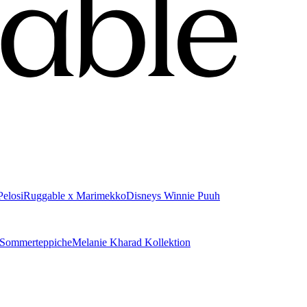
elosi
Ruggable x Marimekko
Disneys Winnie Puuh
Sommerteppiche
Melanie Kharad Kollektion