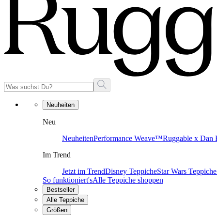
Neuheiten
Neu
Neuheiten
Performance Weave™
Ruggable x Dan P
Im Trend
Jetzt im Trend
Disney Teppiche
Star Wars Teppiche
So funktioniert's
Alle Teppiche shoppen
Bestseller
Alle Teppiche
Größen