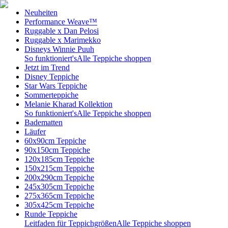
Neuheiten
Performance Weave™
Ruggable x Dan Pelosi
Ruggable x Marimekko
Disneys Winnie Puuh
So funktioniert's
Alle Teppiche shoppen
Jetzt im Trend
Disney Teppiche
Star Wars Teppiche
Sommerteppiche
Melanie Kharad Kollektion
So funktioniert's
Alle Teppiche shoppen
Badematten
Läufer
60x90cm Teppiche
90x150cm Teppiche
120x185cm Teppiche
150x215cm Teppiche
200x290cm Teppiche
245x305cm Teppiche
275x365cm Teppiche
305x425cm Teppiche
Runde Teppiche
Leitfaden für Teppichgrößen
Alle Teppiche shoppen