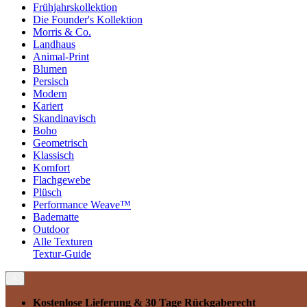
Frühjahrskollektion
Die Founder's Kollektion
Morris & Co.
Landhaus
Animal-Print
Blumen
Persisch
Modern
Kariert
Skandinavisch
Boho
Geometrisch
Klassisch
Komfort
Flachgewebe
Plüsch
Performance Weave™
Badematte
Outdoor
Alle Texturen
Textur-Guide
Kostenlose Lieferung
& 30 Tage Rückgaberecht