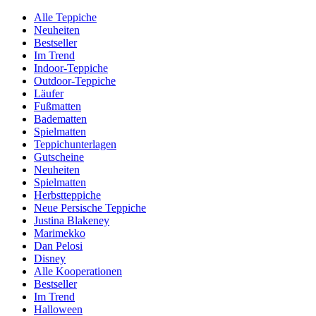
Alle Teppiche
Neuheiten
Bestseller
Im Trend
Indoor-Teppiche
Outdoor-Teppiche
Läufer
Fußmatten
Badematten
Spielmatten
Teppichunterlagen
Gutscheine
Neuheiten
Spielmatten
Herbstteppiche
Neue Persische Teppiche
Justina Blakeney
Marimekko
Dan Pelosi
Disney
Alle Kooperationen
Bestseller
Im Trend
Halloween