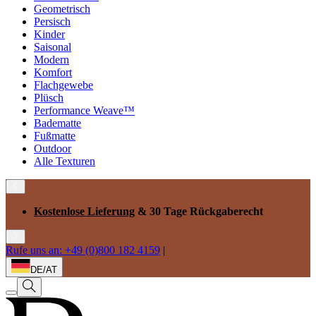
Geometrisch
Persisch
Kinder
Saisonal
Modern
Komfort
Flachgewebe
Plüsch
Performance Weave™
Badematte
Fußmatte
Outdoor
Alle Texturen
Kostenlose Lieferung
& 30 Tage Rückgaberecht
Rufe uns an: +49 (0)800 182 4159
|
DE/AT