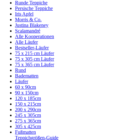
Runde Teppiche
Persische Teppiche
Iris Apfel
Morris & Co.
Justina Blakeney
Scalamandré
Alle Kooperationen
Alle Läufer
Bestseller-Läufer
75 x 215 cm Läufer
75 x 305 cm Läufer
75 x 365 cm Läufer
Rund
Badematten
Läufer
60 x 90cm
90 x 150cm
120 x 185cm
150 x 215cm
200 x 290cm
245 x 305cm
275 x 365cm
305 x 425cm
Fußmatten
Teppichgrößen-Guide