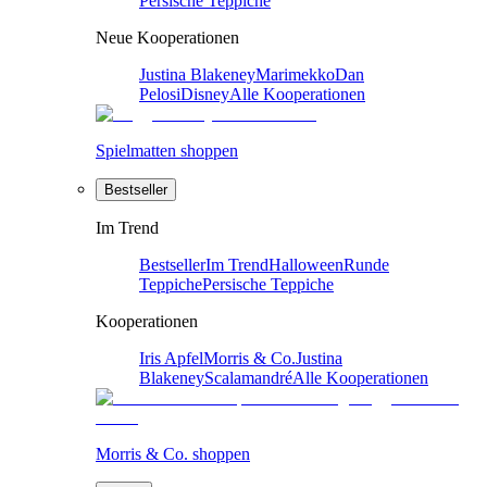
Persische Teppiche
Neue Kooperationen
Justina Blakeney
Marimekko
Dan
Pelosi
Disney
Alle Kooperationen
Spielmatten shoppen
Bestseller
Im Trend
Bestseller
Im Trend
Halloween
Runde
Teppiche
Persische Teppiche
Kooperationen
Iris Apfel
Morris & Co.
Justina
Blakeney
Scalamandré
Alle Kooperationen
Morris & Co. shoppen