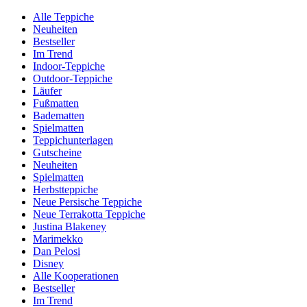
Alle Teppiche
Neuheiten
Bestseller
Im Trend
Indoor-Teppiche
Outdoor-Teppiche
Läufer
Fußmatten
Badematten
Spielmatten
Teppichunterlagen
Gutscheine
Neuheiten
Spielmatten
Herbstteppiche
Neue Persische Teppiche
Neue Terrakotta Teppiche
Justina Blakeney
Marimekko
Dan Pelosi
Disney
Alle Kooperationen
Bestseller
Im Trend