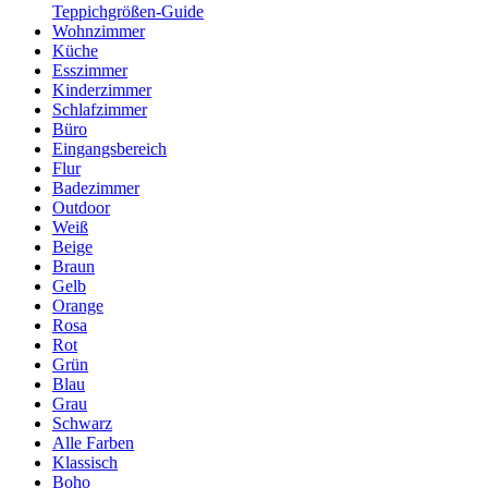
Teppichgrößen-Guide
Wohnzimmer
Küche
Esszimmer
Kinderzimmer
Schlafzimmer
Büro
Eingangsbereich
Flur
Badezimmer
Outdoor
Weiß
Beige
Braun
Gelb
Orange
Rosa
Rot
Grün
Blau
Grau
Schwarz
Alle Farben
Klassisch
Boho