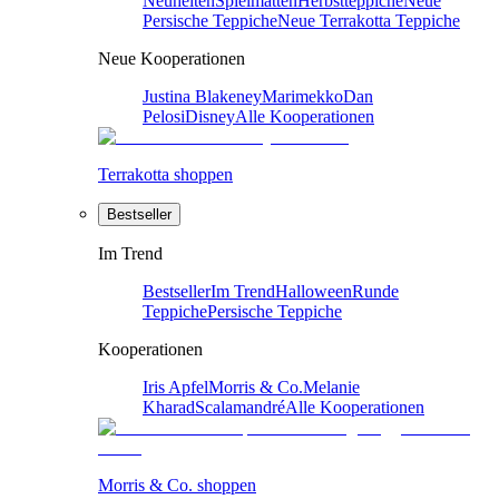
Neuheiten
Spielmatten
Herbstteppiche
Neue
Persische Teppiche
Neue Terrakotta Teppiche
Neue Kooperationen
Justina Blakeney
Marimekko
Dan
Pelosi
Disney
Alle Kooperationen
Terrakotta shoppen
Bestseller
Im Trend
Bestseller
Im Trend
Halloween
Runde
Teppiche
Persische Teppiche
Kooperationen
Iris Apfel
Morris & Co.
Melanie
Kharad
Scalamandré
Alle Kooperationen
Morris & Co. shoppen