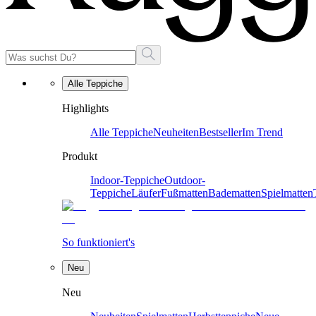
Alle Teppiche
Highlights
Alle Teppiche
Neuheiten
Bestseller
Im Trend
Produkt
Indoor-Teppiche
Outdoor-
Teppiche
Läufer
Fußmatten
Badematten
Spielmatten
So funktioniert's
Neu
Neu