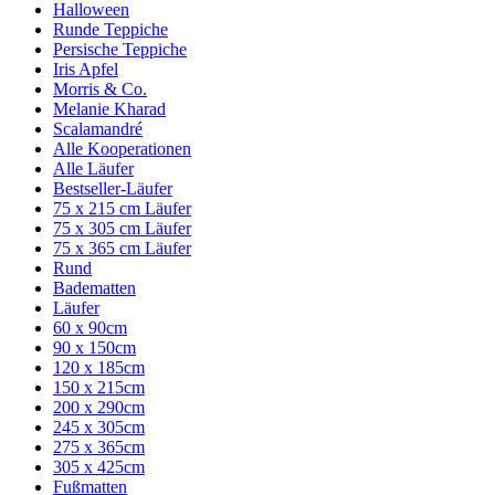
Halloween
Runde Teppiche
Persische Teppiche
Iris Apfel
Morris & Co.
Melanie Kharad
Scalamandré
Alle Kooperationen
Alle Läufer
Bestseller-Läufer
75 x 215 cm Läufer
75 x 305 cm Läufer
75 x 365 cm Läufer
Rund
Badematten
Läufer
60 x 90cm
90 x 150cm
120 x 185cm
150 x 215cm
200 x 290cm
245 x 305cm
275 x 365cm
305 x 425cm
Fußmatten