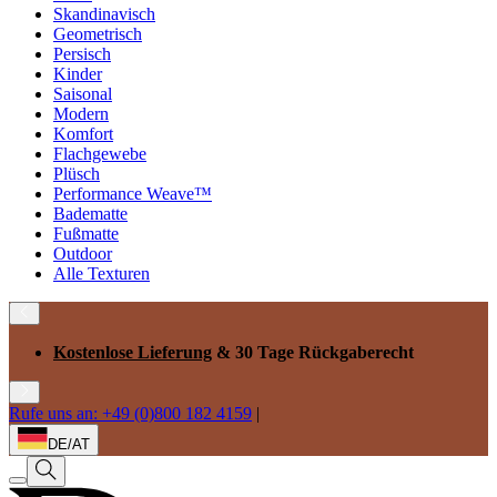
Skandinavisch
Geometrisch
Persisch
Kinder
Saisonal
Modern
Komfort
Flachgewebe
Plüsch
Performance Weave™
Badematte
Fußmatte
Outdoor
Alle Texturen
Kostenlose Lieferung
& 30 Tage Rückgaberecht
Rufe uns an: +49 (0)800 182 4159
|
DE/AT