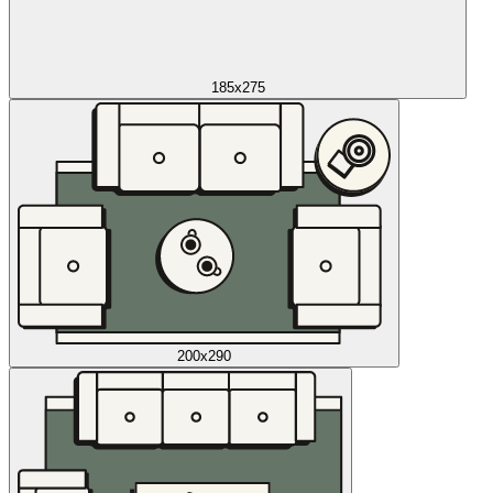
185x275
200x290