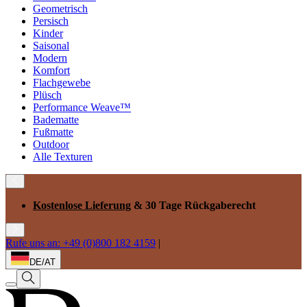
Geometrisch
Persisch
Kinder
Saisonal
Modern
Komfort
Flachgewebe
Plüsch
Performance Weave™
Badematte
Fußmatte
Outdoor
Alle Texturen
Kostenlose Lieferung
& 30 Tage Rückgaberecht
Rufe uns an: +49 (0)800 182 4159
|
DE/AT