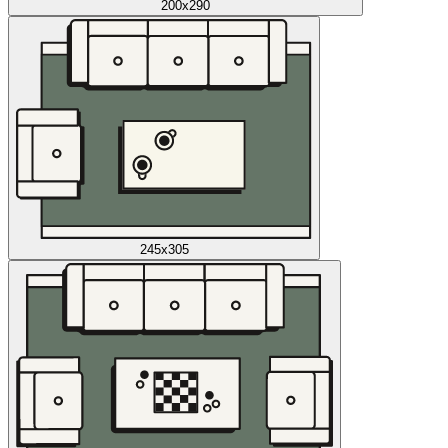
200x290
245x305