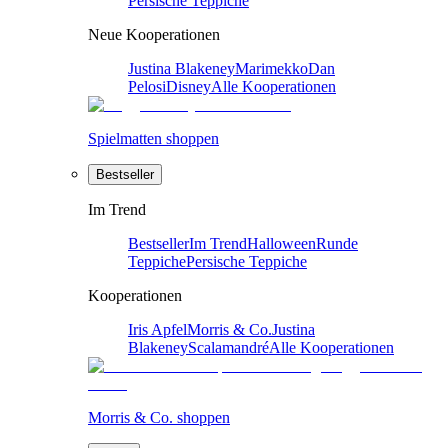
Persische Teppiche
Neue Kooperationen
Justina Blakeney
Marimekko
Dan
Pelosi
Disney
Alle Kooperationen
Spielmatten shoppen
Bestseller
Im Trend
Bestseller
Im Trend
Halloween
Runde
Teppiche
Persische Teppiche
Kooperationen
Iris Apfel
Morris & Co.
Justina
Blakeney
Scalamandré
Alle Kooperationen
Morris & Co. shoppen