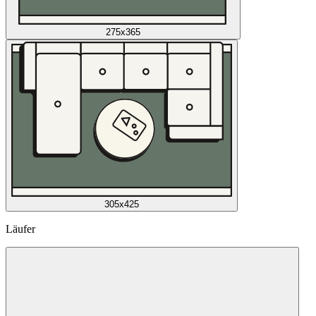
275x365
305x425
Läufer