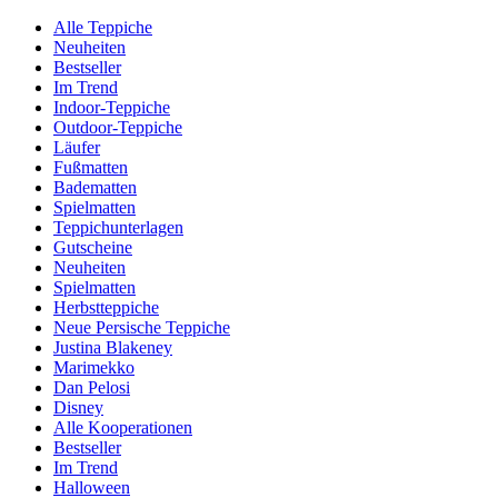
Alle Teppiche
Neuheiten
Bestseller
Im Trend
Indoor-Teppiche
Outdoor-Teppiche
Läufer
Fußmatten
Badematten
Spielmatten
Teppichunterlagen
Gutscheine
Neuheiten
Spielmatten
Herbstteppiche
Neue Persische Teppiche
Justina Blakeney
Marimekko
Dan Pelosi
Disney
Alle Kooperationen
Bestseller
Im Trend
Halloween