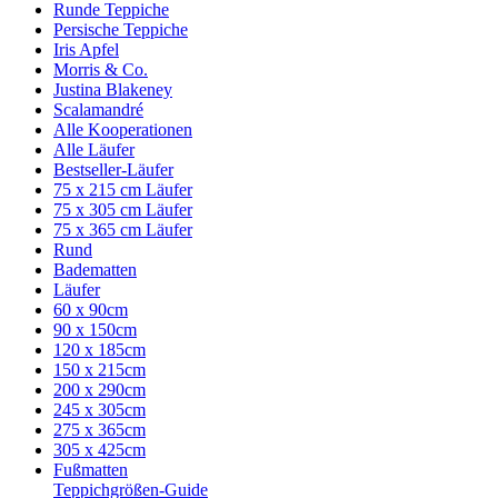
Runde Teppiche
Persische Teppiche
Iris Apfel
Morris & Co.
Justina Blakeney
Scalamandré
Alle Kooperationen
Alle Läufer
Bestseller-Läufer
75 x 215 cm Läufer
75 x 305 cm Läufer
75 x 365 cm Läufer
Rund
Badematten
Läufer
60 x 90cm
90 x 150cm
120 x 185cm
150 x 215cm
200 x 290cm
245 x 305cm
275 x 365cm
305 x 425cm
Fußmatten
Teppichgrößen-Guide