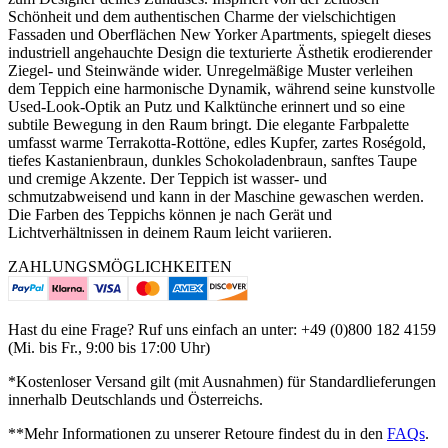
Schönheit und dem authentischen Charme der vielschichtigen
Fassaden und Oberflächen New Yorker Apartments, spiegelt dieses
industriell angehauchte Design die texturierte Ästhetik erodierender
Ziegel- und Steinwände wider. Unregelmäßige Muster verleihen
dem Teppich eine harmonische Dynamik, während seine kunstvolle
Used-Look-Optik an Putz und Kalktünche erinnert und so eine
subtile Bewegung in den Raum bringt. Die elegante Farbpalette
umfasst warme Terrakotta-Rottöne, edles Kupfer, zartes Roségold,
tiefes Kastanienbraun, dunkles Schokoladenbraun, sanftes Taupe
und cremige Akzente. Der Teppich ist wasser- und
schmutzabweisend und kann in der Maschine gewaschen werden.
Die Farben des Teppichs können je nach Gerät und
Lichtverhältnissen in deinem Raum leicht variieren.
ZAHLUNGSMÖGLICHKEITEN
Hast du eine Frage? Ruf uns einfach an unter: +49 (0)800 182 4159
(Mi. bis Fr., 9:00 bis 17:00 Uhr)
*Kostenloser Versand gilt (mit Ausnahmen) für Standardlieferungen
innerhalb Deutschlands und Österreichs.
**Mehr Informationen zu unserer Retoure findest du in den
FAQs
.