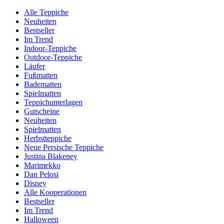
Alle Teppiche
Neuheiten
Bestseller
Im Trend
Indoor-Teppiche
Outdoor-Teppiche
Läufer
Fußmatten
Badematten
Spielmatten
Teppichunterlagen
Gutscheine
Neuheiten
Spielmatten
Herbstteppiche
Neue Persische Teppiche
Justina Blakeney
Marimekko
Dan Pelosi
Disney
Alle Kooperationen
Bestseller
Im Trend
Halloween