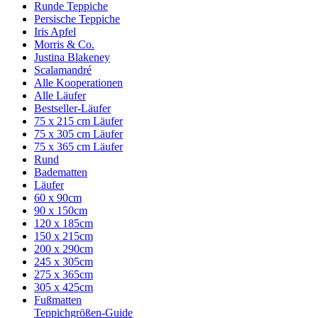
Runde Teppiche
Persische Teppiche
Iris Apfel
Morris & Co.
Justina Blakeney
Scalamandré
Alle Kooperationen
Alle Läufer
Bestseller-Läufer
75 x 215 cm Läufer
75 x 305 cm Läufer
75 x 365 cm Läufer
Rund
Badematten
Läufer
60 x 90cm
90 x 150cm
120 x 185cm
150 x 215cm
200 x 290cm
245 x 305cm
275 x 365cm
305 x 425cm
Fußmatten
Teppichgrößen-Guide