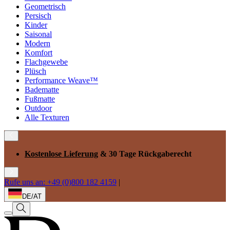
Geometrisch
Persisch
Kinder
Saisonal
Modern
Komfort
Flachgewebe
Plüsch
Performance Weave™
Badematte
Fußmatte
Outdoor
Alle Texturen
Kostenlose Lieferung
& 30 Tage Rückgaberecht
Rufe uns an: +49 (0)800 182 4159
|
DE/AT