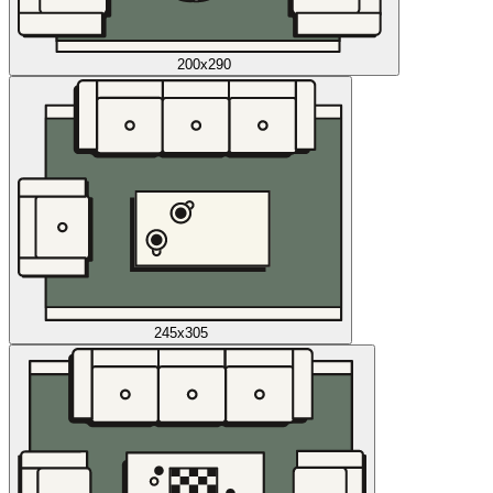
200x290
245x305