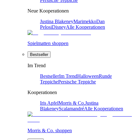
Persische Teppiche
Neue Kooperationen
Justina Blakeney
Marimekko
Dan
Pelosi
Disney
Alle Kooperationen
Spielmatten shoppen
Bestseller
Im Trend
Bestseller
Im Trend
Halloween
Runde
Teppiche
Persische Teppiche
Kooperationen
Iris Apfel
Morris & Co.
Justina
Blakeney
Scalamandré
Alle Kooperationen
Morris & Co. shoppen