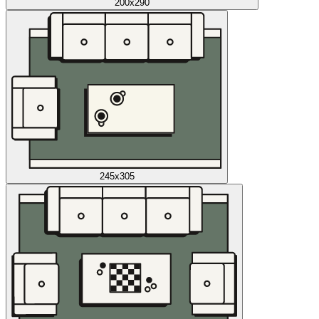
200x290
245x305