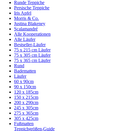
Runde Teppiche
Persische Teppiche
Iris Apfel
Morris & Co.
Justina Blakeney
Scalamandré
Alle Kooperationen
Alle Läufer
Bestseller-Läufer
75 x 215 cm Läufer
75 x 305 cm Läufer
75 x 365 cm Läufer
Rund
Badematten
Läufer
60 x 90cm
90 x 150cm
120 x 185cm
150 x 215cm
200 x 290cm
245 x 305cm
275 x 365cm
305 x 425cm
Fußmatten
Teppichgrößen-Guide