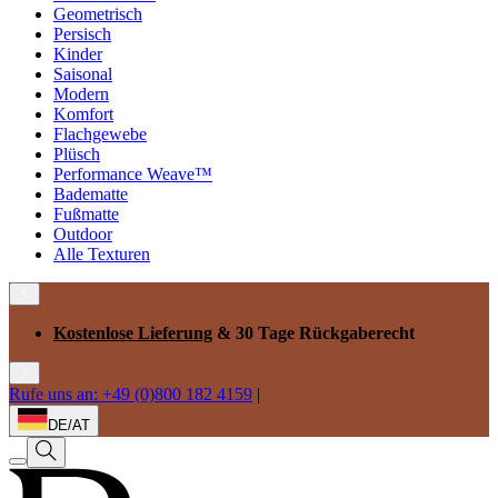
Geometrisch
Persisch
Kinder
Saisonal
Modern
Komfort
Flachgewebe
Plüsch
Performance Weave™
Badematte
Fußmatte
Outdoor
Alle Texturen
Kostenlose Lieferung
& 30 Tage Rückgaberecht
Rufe uns an: +49 (0)800 182 4159
|
DE/AT