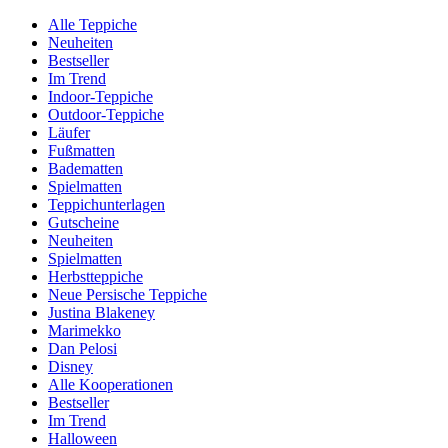
Alle Teppiche
Neuheiten
Bestseller
Im Trend
Indoor-Teppiche
Outdoor-Teppiche
Läufer
Fußmatten
Badematten
Spielmatten
Teppichunterlagen
Gutscheine
Neuheiten
Spielmatten
Herbstteppiche
Neue Persische Teppiche
Justina Blakeney
Marimekko
Dan Pelosi
Disney
Alle Kooperationen
Bestseller
Im Trend
Halloween