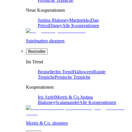
Persische Teppiche
Neue Kooperationen
Justina Blakeney
Marimekko
Dan
Pelosi
Disney
Alle Kooperationen
Spielmatten shoppen
Bestseller
Im Trend
Bestseller
Im Trend
Halloween
Runde
Teppiche
Persische Teppiche
Kooperationen
Iris Apfel
Morris & Co.
Justina
Blakeney
Scalamandré
Alle Kooperationen
Morris & Co. shoppen