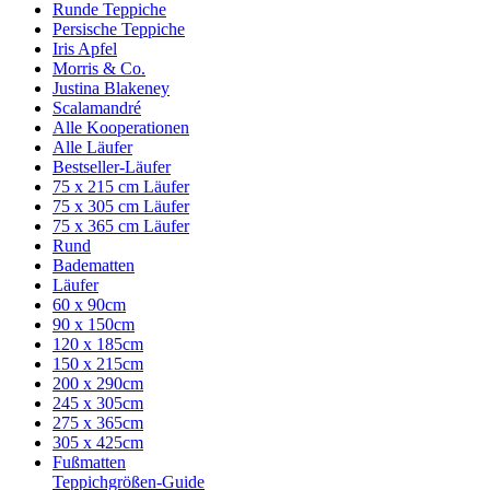
Runde Teppiche
Persische Teppiche
Iris Apfel
Morris & Co.
Justina Blakeney
Scalamandré
Alle Kooperationen
Alle Läufer
Bestseller-Läufer
75 x 215 cm Läufer
75 x 305 cm Läufer
75 x 365 cm Läufer
Rund
Badematten
Läufer
60 x 90cm
90 x 150cm
120 x 185cm
150 x 215cm
200 x 290cm
245 x 305cm
275 x 365cm
305 x 425cm
Fußmatten
Teppichgrößen-Guide