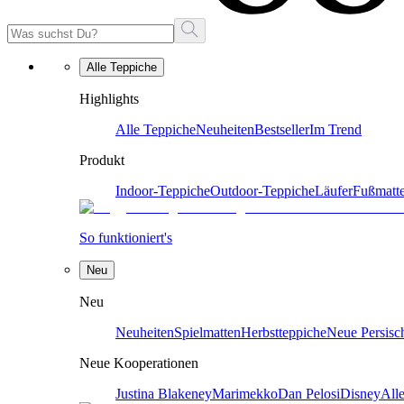
Alle Teppiche
Highlights
Alle Teppiche
Neuheiten
Bestseller
Im Trend
Produkt
Indoor-Teppiche
Outdoor-Teppiche
Läufer
Fußmatt
So funktioniert's
Neu
Neu
Neuheiten
Spielmatten
Herbstteppiche
Neue Persisc
Neue Kooperationen
Justina Blakeney
Marimekko
Dan Pelosi
Disney
All