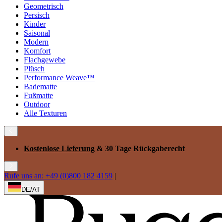
Geometrisch
Persisch
Kinder
Saisonal
Modern
Komfort
Flachgewebe
Plüsch
Performance Weave™
Badematte
Fußmatte
Outdoor
Alle Texturen
Kostenlose Lieferung
& 30 Tage Rückgaberecht
Rufe uns an: +49 (0)800 182 4159
|
DE/AT