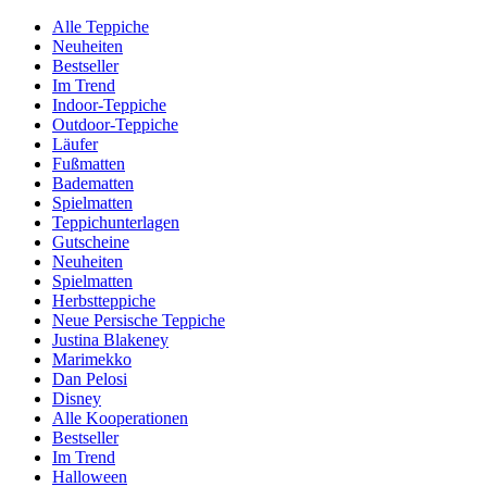
Alle Teppiche
Neuheiten
Bestseller
Im Trend
Indoor-Teppiche
Outdoor-Teppiche
Läufer
Fußmatten
Badematten
Spielmatten
Teppichunterlagen
Gutscheine
Neuheiten
Spielmatten
Herbstteppiche
Neue Persische Teppiche
Justina Blakeney
Marimekko
Dan Pelosi
Disney
Alle Kooperationen
Bestseller
Im Trend
Halloween