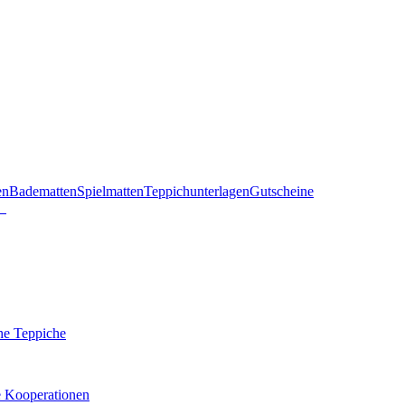
en
Badematten
Spielmatten
Teppichunterlagen
Gutscheine
he Teppiche
e Kooperationen