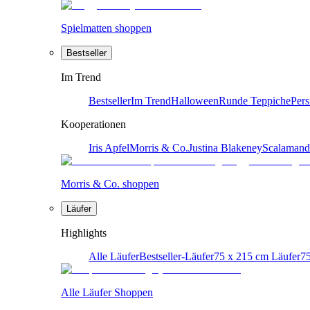
Spielmatten shoppen
Bestseller
Im Trend
Bestseller
Im Trend
Halloween
Runde Teppiche
Pers
Kooperationen
Iris Apfel
Morris & Co.
Justina Blakeney
Scalamand
Morris & Co. shoppen
Läufer
Highlights
Alle Läufer
Bestseller-Läufer
75 x 215 cm Läufer
75
Alle Läufer Shoppen