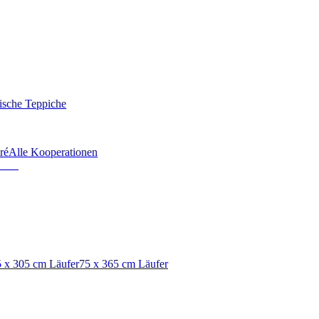
ische Teppiche
ré
Alle Kooperationen
 x 305 cm Läufer
75 x 365 cm Läufer