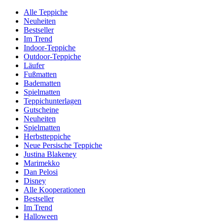
Alle Teppiche
Neuheiten
Bestseller
Im Trend
Indoor-Teppiche
Outdoor-Teppiche
Läufer
Fußmatten
Badematten
Spielmatten
Teppichunterlagen
Gutscheine
Neuheiten
Spielmatten
Herbstteppiche
Neue Persische Teppiche
Justina Blakeney
Marimekko
Dan Pelosi
Disney
Alle Kooperationen
Bestseller
Im Trend
Halloween