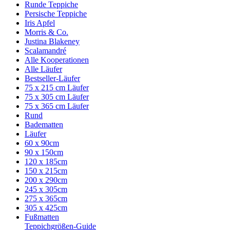
Runde Teppiche
Persische Teppiche
Iris Apfel
Morris & Co.
Justina Blakeney
Scalamandré
Alle Kooperationen
Alle Läufer
Bestseller-Läufer
75 x 215 cm Läufer
75 x 305 cm Läufer
75 x 365 cm Läufer
Rund
Badematten
Läufer
60 x 90cm
90 x 150cm
120 x 185cm
150 x 215cm
200 x 290cm
245 x 305cm
275 x 365cm
305 x 425cm
Fußmatten
Teppichgrößen-Guide