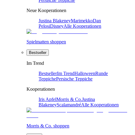
Persische Teppiche
Neue Kooperationen
Justina Blakeney
Marimekko
Dan
Pelosi
Disney
Alle Kooperationen
Spielmatten shoppen
Bestseller
Im Trend
Bestseller
Im Trend
Halloween
Runde
Teppiche
Persische Teppiche
Kooperationen
Iris Apfel
Morris & Co.
Justina
Blakeney
Scalamandré
Alle Kooperationen
Morris & Co. shoppen