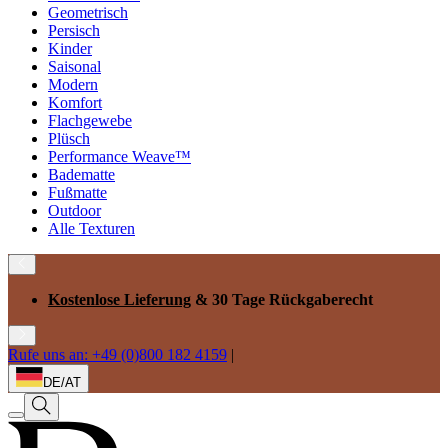
Geometrisch
Persisch
Kinder
Saisonal
Modern
Komfort
Flachgewebe
Plüsch
Performance Weave™
Badematte
Fußmatte
Outdoor
Alle Texturen
Kostenlose Lieferung
& 30 Tage Rückgaberecht
Rufe uns an: +49 (0)800 182 4159
|
DE/AT