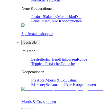
Persische Teppiche
Neue Kooperationen
Justina Blakeney
Marimekko
Dan
Pelosi
Disney
Alle Kooperationen
Spielmatten shoppen
Bestseller
Im Trend
Bestseller
Im Trend
Halloween
Runde
Teppiche
Persische Teppiche
Kooperationen
Iris Apfel
Morris & Co.
Justina
Blakeney
Scalamandré
Alle Kooperationen
Morris & Co. shoppen