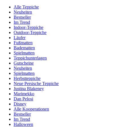
Alle Teppiche
Neuheiten
Bestseller
Im Trend
Indoor-Teppiche
Outdoor-Teppiche
Läufer
Fußmatten
Badematten
Spielmatten
Teppichunterlagen
Gutscheine
Neuheiten
Spielmatten
Herbstteppiche
Neue Persische Teppiche
Justina Blakeney
Marimekko
Dan Pelosi
Disney
Alle Kooperationen
Bestseller
Im Trend
Halloween