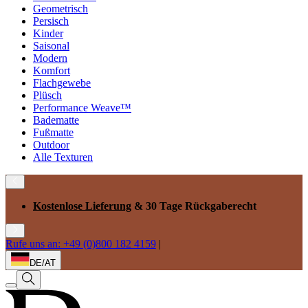
Geometrisch
Persisch
Kinder
Saisonal
Modern
Komfort
Flachgewebe
Plüsch
Performance Weave™
Badematte
Fußmatte
Outdoor
Alle Texturen
Kostenlose Lieferung
& 30 Tage Rückgaberecht
Rufe uns an: +49 (0)800 182 4159
|
DE/AT