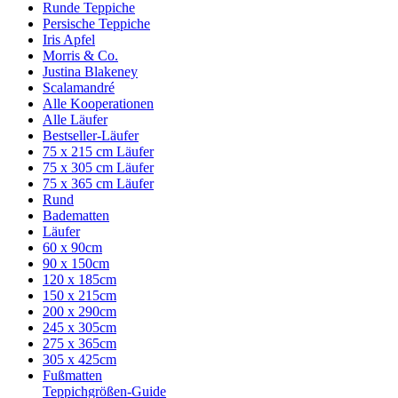
Runde Teppiche
Persische Teppiche
Iris Apfel
Morris & Co.
Justina Blakeney
Scalamandré
Alle Kooperationen
Alle Läufer
Bestseller-Läufer
75 x 215 cm Läufer
75 x 305 cm Läufer
75 x 365 cm Läufer
Rund
Badematten
Läufer
60 x 90cm
90 x 150cm
120 x 185cm
150 x 215cm
200 x 290cm
245 x 305cm
275 x 365cm
305 x 425cm
Fußmatten
Teppichgrößen-Guide