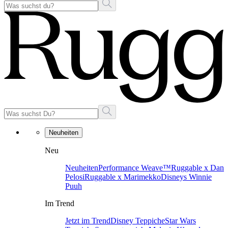
Neuheiten
Neu
Neuheiten
Performance Weave™
Ruggable x Dan
Pelosi
Ruggable x Marimekko
Disneys Winnie
Puuh
Im Trend
Jetzt im Trend
Disney Teppiche
Star Wars