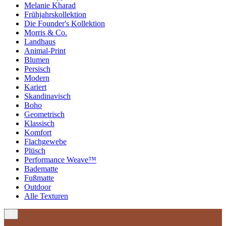
Melanie Kharad
Frühjahrskollektion
Die Founder's Kollektion
Morris & Co.
Landhaus
Animal-Print
Blumen
Persisch
Modern
Kariert
Skandinavisch
Boho
Geometrisch
Klassisch
Komfort
Flachgewebe
Plüsch
Performance Weave™
Badematte
Fußmatte
Outdoor
Alle Texturen