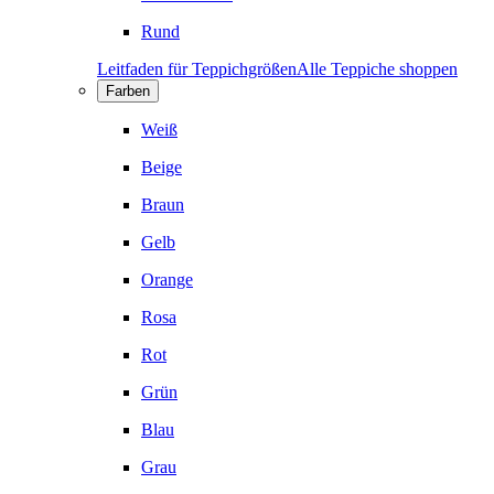
Rund
Leitfaden für Teppichgrößen
Alle Teppiche shoppen
Farben
Weiß
Beige
Braun
Gelb
Orange
Rosa
Rot
Grün
Blau
Grau