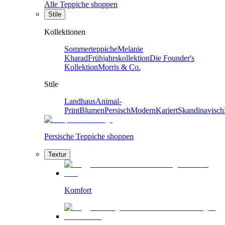
Alle Teppiche shoppen
Stile
Kollektionen
Sommerteppiche
Melanie
Kharad
Frühjahrskollektion
Die Founder's
Kollektion
Morris & Co.
Stile
Landhaus
Animal-
Print
Blumen
Persisch
Modern
Kariert
Skandinavisch
Persische Teppiche shoppen
Textur
Komfort