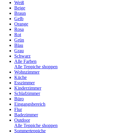
Weiß
Beige
Braun
Gelb
Orange
Rosa
Rot
Grün
Blau
Grau
Schwarz
Alle Farben
Alle Teppiche shoppen
Wohnzimmer
Küche
Esszimmer
Kinderzimmer
Schlafzimmer
Büro
Eingangsbereich
Flur
Badezimmer
Outdoor
Alle Teppiche shoppen
Sommerteppiche