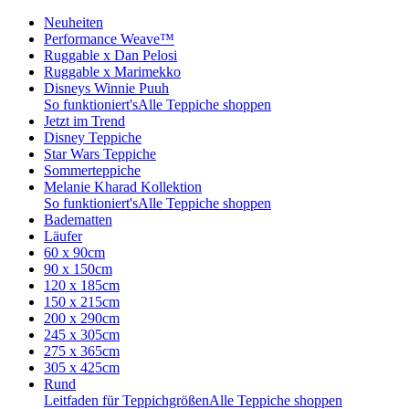
Neuheiten
Performance Weave™
Ruggable x Dan Pelosi
Ruggable x Marimekko
Disneys Winnie Puuh
So funktioniert's
Alle Teppiche shoppen
Jetzt im Trend
Disney Teppiche
Star Wars Teppiche
Sommerteppiche
Melanie Kharad Kollektion
So funktioniert's
Alle Teppiche shoppen
Badematten
Läufer
60 x 90cm
90 x 150cm
120 x 185cm
150 x 215cm
200 x 290cm
245 x 305cm
275 x 365cm
305 x 425cm
Rund
Leitfaden für Teppichgrößen
Alle Teppiche shoppen