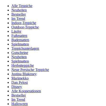
Alle Teppiche
Neuheiten
Bestseller
Im Trend
Indoor-Teppiche
Outdoor-Teppiche
Läufer
Fußmatten
Badematten
Spielmatten
Teppichunterlagen
Gutscheine
Neuheiten
Spielmatten
Herbstteppiche
Neue Persische Teppiche
Justina Blakeney
Marimekko
Dan Pelosi
Disney
Alle Kooperationen
Bestseller
Im Trend
Halloween