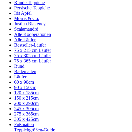
Runde Teppiche
Persische Teppiche
Iris Apfel
Morris & Co.
Justina Blakeney
Scalamandré
Alle Kooperationen
Alle Läufer
Bestseller-Läufer
75 x 215 cm Läufer
75 x 305 cm Läufer
75 x 365 cm Läufer
Rund
Badematten
Läufer
60 x 90cm
90 x 150cm
120 x 185cm
150 x 215cm
200 x 290cm
245 x 305cm
275 x 365cm
305 x 425cm
Fußmatten
Teppichgrößen-Guide