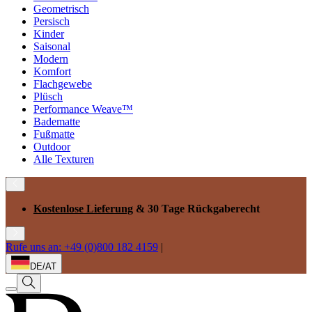
Geometrisch
Persisch
Kinder
Saisonal
Modern
Komfort
Flachgewebe
Plüsch
Performance Weave™
Badematte
Fußmatte
Outdoor
Alle Texturen
Kostenlose Lieferung
& 30 Tage Rückgaberecht
Rufe uns an: +49 (0)800 182 4159
|
DE/AT