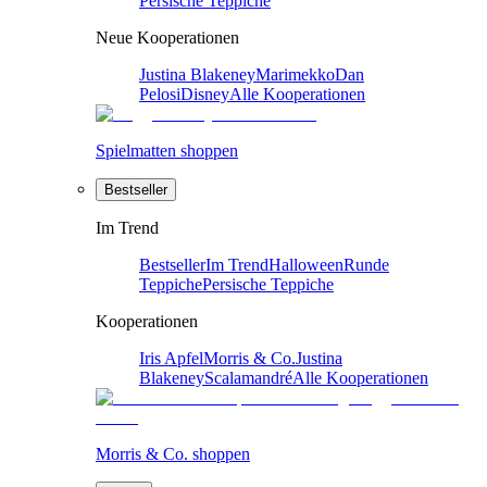
Persische Teppiche
Neue Kooperationen
Justina Blakeney
Marimekko
Dan
Pelosi
Disney
Alle Kooperationen
Spielmatten shoppen
Bestseller
Im Trend
Bestseller
Im Trend
Halloween
Runde
Teppiche
Persische Teppiche
Kooperationen
Iris Apfel
Morris & Co.
Justina
Blakeney
Scalamandré
Alle Kooperationen
Morris & Co. shoppen