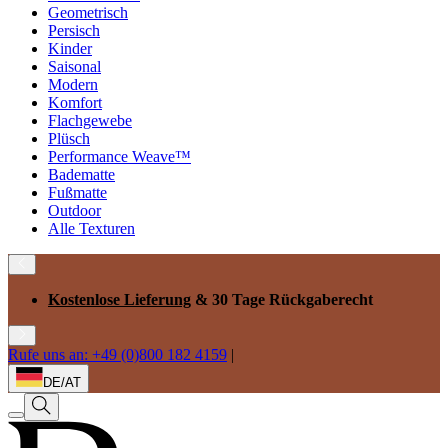
Geometrisch
Persisch
Kinder
Saisonal
Modern
Komfort
Flachgewebe
Plüsch
Performance Weave™
Badematte
Fußmatte
Outdoor
Alle Texturen
Kostenlose Lieferung
& 30 Tage Rückgaberecht
Rufe uns an: +49 (0)800 182 4159
|
DE/AT