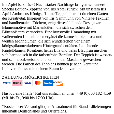
Iris Apfel ist zurück! Nach starker Nachfrage bringen wir unsere
Special Edition-Teppiche von Iris Apfel zurück. Mit unserem Iris
Apfel Ambroeus Königspflaume Teppich betrittst du einen Garten
der Kreativität. Inspiriert von Iris' Sammlung von Vintage-Textilien
und handbemalten Tüchern, zeigt dieses blühende Design zarte
Blumenmotive mit Marienkäfern, die sich zwischen den
Blütenblättern verstecken. Eine kunstvolle Umrandung mit
variierenden Linienbreiten ergänzt die karmesinroten, rosa und
weißen Mohnblumen, die sich wunderschön vor einem
königspflaumenfarbenen Hintergrund entfalten. Leuchtende
Ringelblumen, Rosatöne, helles Lila und tiefes Blaugrün mischen
sich harmonisch in die farbenfrohe Bordüre. Der Teppich ist wasser-
und schmutzabweisend und kann in der Maschine gewaschen
werden. Die Farben des Teppichs können je nach Gerät und
Lichtverhältnissen in deinem Raum leicht variieren.
ZAHLUNGSMÖGLICHKEITEN
Hast du eine Frage? Ruf uns einfach an unter: +49 (0)800 182 4159
(Mi. bis Fr., 9:00 bis 17:00 Uhr)
*Kostenloser Versand gilt (mit Ausnahmen) für Standardlieferungen
innerhalb Deutschlands und Österreichs.