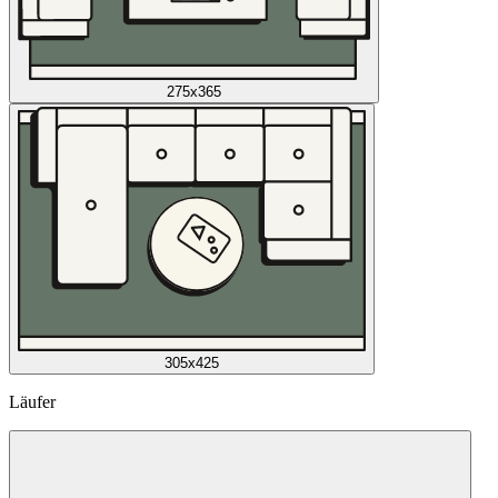
275x365
305x425
Läufer