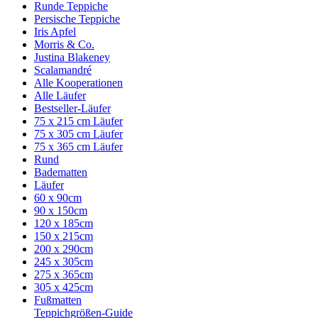
Runde Teppiche
Persische Teppiche
Iris Apfel
Morris & Co.
Justina Blakeney
Scalamandré
Alle Kooperationen
Alle Läufer
Bestseller-Läufer
75 x 215 cm Läufer
75 x 305 cm Läufer
75 x 365 cm Läufer
Rund
Badematten
Läufer
60 x 90cm
90 x 150cm
120 x 185cm
150 x 215cm
200 x 290cm
245 x 305cm
275 x 365cm
305 x 425cm
Fußmatten
Teppichgrößen-Guide