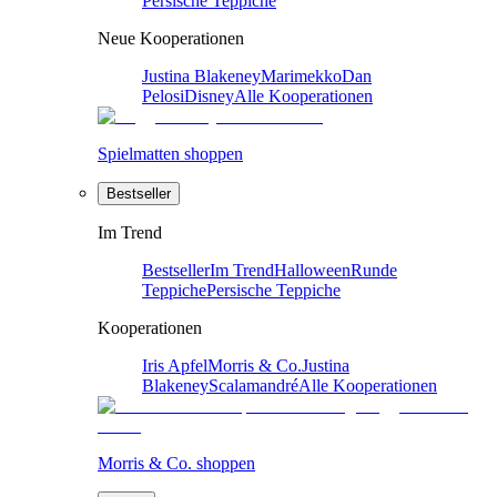
Persische Teppiche
Neue Kooperationen
Justina Blakeney
Marimekko
Dan
Pelosi
Disney
Alle Kooperationen
Spielmatten shoppen
Bestseller
Im Trend
Bestseller
Im Trend
Halloween
Runde
Teppiche
Persische Teppiche
Kooperationen
Iris Apfel
Morris & Co.
Justina
Blakeney
Scalamandré
Alle Kooperationen
Morris & Co. shoppen