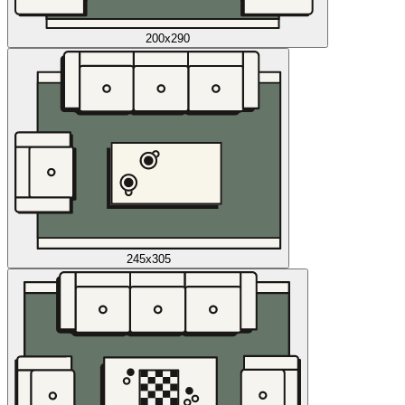
200x290
245x305