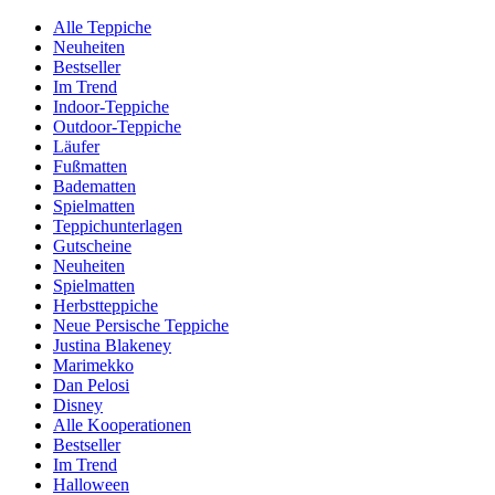
Alle Teppiche
Neuheiten
Bestseller
Im Trend
Indoor-Teppiche
Outdoor-Teppiche
Läufer
Fußmatten
Badematten
Spielmatten
Teppichunterlagen
Gutscheine
Neuheiten
Spielmatten
Herbstteppiche
Neue Persische Teppiche
Justina Blakeney
Marimekko
Dan Pelosi
Disney
Alle Kooperationen
Bestseller
Im Trend
Halloween