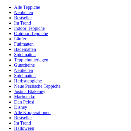
Alle Teppiche
Neuheiten
Bestseller
Im Trend
Indoor-Teppiche
Outdoor-Teppiche
Läufer
Fußmatten
Badematten
Spielmatten
Teppichunterlagen
Gutscheine
Neuheiten
Spielmatten
Herbstteppiche
Neue Persische Teppiche
Justina Blakeney
Marimekko
Dan Pelosi
Disney
Alle Kooperationen
Bestseller
Im Trend
Halloween