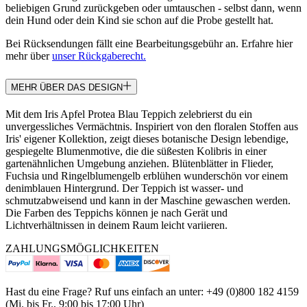
beliebigen Grund zurückgeben oder umtauschen - selbst dann, wenn
dein Hund oder dein Kind sie schon auf die Probe gestellt hat.
Bei Rücksendungen fällt eine Bearbeitungsgebühr an. Erfahre hier
mehr über
unser Rückgaberecht.
MEHR ÜBER DAS DESIGN
Mit dem Iris Apfel Protea Blau Teppich zelebrierst du ein
unvergessliches Vermächtnis. Inspiriert von den floralen Stoffen aus
Iris' eigener Kollektion, zeigt dieses botanische Design lebendige,
gespiegelte Blumenmotive, die die süßesten Kolibris in einer
gartenähnlichen Umgebung anziehen. Blütenblätter in Flieder,
Fuchsia und Ringelblumengelb erblühen wunderschön vor einem
denimblauen Hintergrund. Der Teppich ist wasser- und
schmutzabweisend und kann in der Maschine gewaschen werden.
Die Farben des Teppichs können je nach Gerät und
Lichtverhältnissen in deinem Raum leicht variieren.
ZAHLUNGSMÖGLICHKEITEN
Hast du eine Frage? Ruf uns einfach an unter: +49 (0)800 182 4159
(Mi. bis Fr., 9:00 bis 17:00 Uhr)