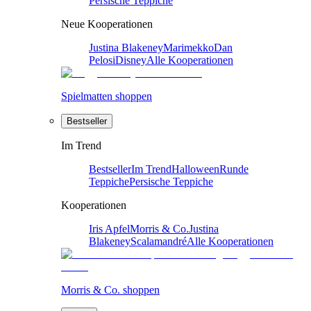
Persische Teppiche
Neue Kooperationen
Justina Blakeney
Marimekko
Dan
Pelosi
Disney
Alle Kooperationen
Spielmatten shoppen
Bestseller
Im Trend
Bestseller
Im Trend
Halloween
Runde
Teppiche
Persische Teppiche
Kooperationen
Iris Apfel
Morris & Co.
Justina
Blakeney
Scalamandré
Alle Kooperationen
Morris & Co. shoppen