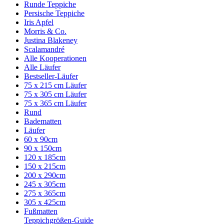
Runde Teppiche
Persische Teppiche
Iris Apfel
Morris & Co.
Justina Blakeney
Scalamandré
Alle Kooperationen
Alle Läufer
Bestseller-Läufer
75 x 215 cm Läufer
75 x 305 cm Läufer
75 x 365 cm Läufer
Rund
Badematten
Läufer
60 x 90cm
90 x 150cm
120 x 185cm
150 x 215cm
200 x 290cm
245 x 305cm
275 x 365cm
305 x 425cm
Fußmatten
Teppichgrößen-Guide