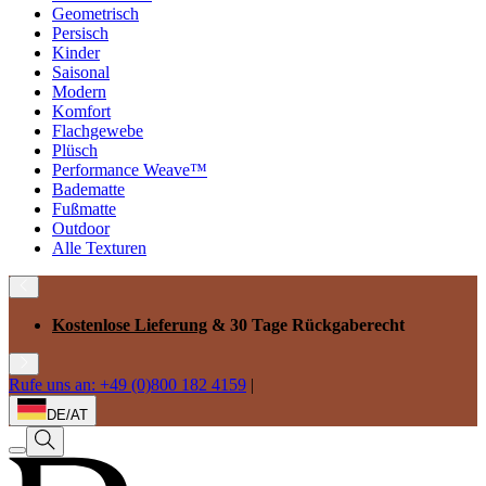
Geometrisch
Persisch
Kinder
Saisonal
Modern
Komfort
Flachgewebe
Plüsch
Performance Weave™
Badematte
Fußmatte
Outdoor
Alle Texturen
Kostenlose Lieferung
& 30 Tage Rückgaberecht
Rufe uns an: +49 (0)800 182 4159
|
DE/AT