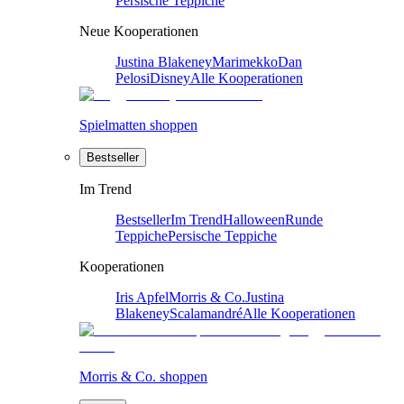
Persische Teppiche
Neue Kooperationen
Justina Blakeney
Marimekko
Dan
Pelosi
Disney
Alle Kooperationen
Spielmatten shoppen
Bestseller
Im Trend
Bestseller
Im Trend
Halloween
Runde
Teppiche
Persische Teppiche
Kooperationen
Iris Apfel
Morris & Co.
Justina
Blakeney
Scalamandré
Alle Kooperationen
Morris & Co. shoppen