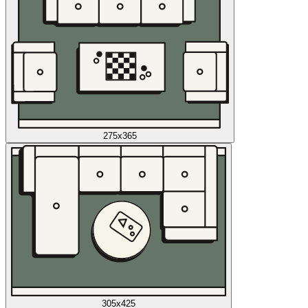
275x365
305x425