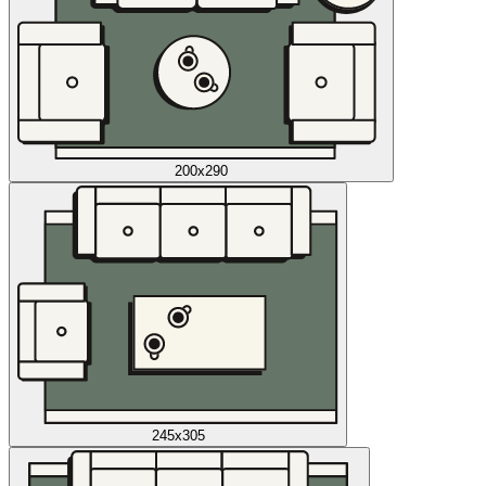
200x290
245x305