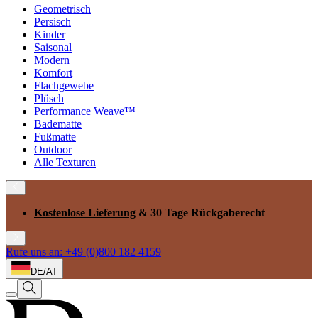
Geometrisch
Persisch
Kinder
Saisonal
Modern
Komfort
Flachgewebe
Plüsch
Performance Weave™
Badematte
Fußmatte
Outdoor
Alle Texturen
Kostenlose Lieferung
& 30 Tage Rückgaberecht
Rufe uns an: +49 (0)800 182 4159
|
DE/AT