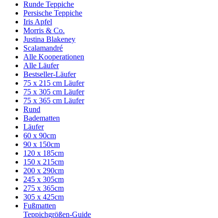
Runde Teppiche
Persische Teppiche
Iris Apfel
Morris & Co.
Justina Blakeney
Scalamandré
Alle Kooperationen
Alle Läufer
Bestseller-Läufer
75 x 215 cm Läufer
75 x 305 cm Läufer
75 x 365 cm Läufer
Rund
Badematten
Läufer
60 x 90cm
90 x 150cm
120 x 185cm
150 x 215cm
200 x 290cm
245 x 305cm
275 x 365cm
305 x 425cm
Fußmatten
Teppichgrößen-Guide