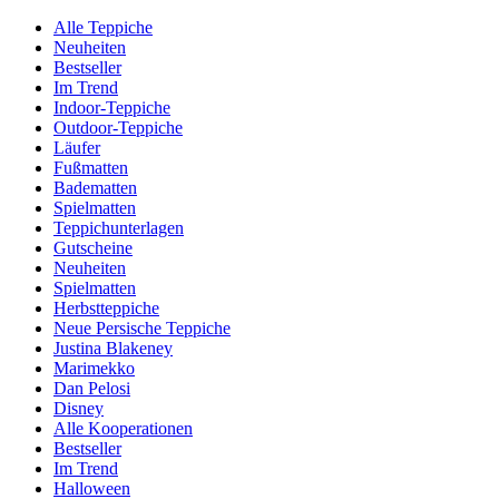
Alle Teppiche
Neuheiten
Bestseller
Im Trend
Indoor-Teppiche
Outdoor-Teppiche
Läufer
Fußmatten
Badematten
Spielmatten
Teppichunterlagen
Gutscheine
Neuheiten
Spielmatten
Herbstteppiche
Neue Persische Teppiche
Justina Blakeney
Marimekko
Dan Pelosi
Disney
Alle Kooperationen
Bestseller
Im Trend
Halloween