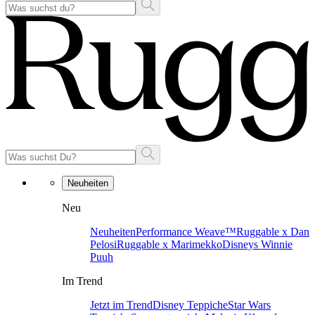
Neuheiten
Neu
Neuheiten
Performance Weave™
Ruggable x Dan
Pelosi
Ruggable x Marimekko
Disneys Winnie
Puuh
Im Trend
Jetzt im Trend
Disney Teppiche
Star Wars