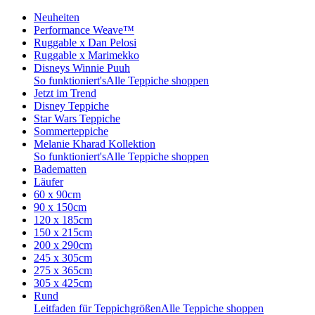
Neuheiten
Performance Weave™
Ruggable x Dan Pelosi
Ruggable x Marimekko
Disneys Winnie Puuh
So funktioniert's
Alle Teppiche shoppen
Jetzt im Trend
Disney Teppiche
Star Wars Teppiche
Sommerteppiche
Melanie Kharad Kollektion
So funktioniert's
Alle Teppiche shoppen
Badematten
Läufer
60 x 90cm
90 x 150cm
120 x 185cm
150 x 215cm
200 x 290cm
245 x 305cm
275 x 365cm
305 x 425cm
Rund
Leitfaden für Teppichgrößen
Alle Teppiche shoppen