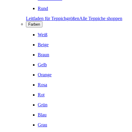
Rund
Leitfaden für Teppichgrößen
Alle Teppiche shoppen
Farben
Weiß
Beige
Braun
Gelb
Orange
Rosa
Rot
Grün
Blau
Grau