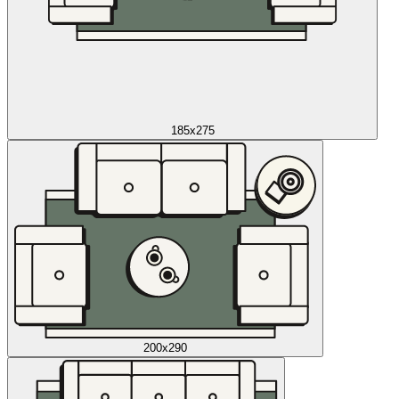
185x275
200x290