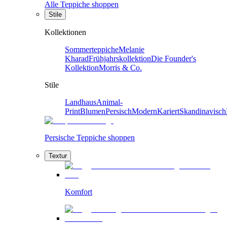
Alle Teppiche shoppen
Stile
Kollektionen
Sommerteppiche
Melanie
Kharad
Frühjahrskollektion
Die Founder's
Kollektion
Morris & Co.
Stile
Landhaus
Animal-
Print
Blumen
Persisch
Modern
Kariert
Skandinavisch
Persische Teppiche shoppen
Textur
Komfort