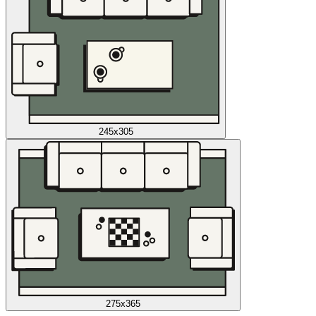
245x305
275x365