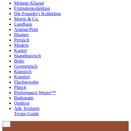
Melanie Kharad
Frühjahrskollektion
Die Founder's Kollektion
Morris & Co.
Landhaus
Animal-Print
Blumen
Persisch
Modern
Kariert
Skandinavisch
Boho
Geometrisch
Klassisch
Komfort
Flachgewebe
Plüsch
Performance Weave™
Badematte
Outdoor
Alle Texturen
Textur-Guide