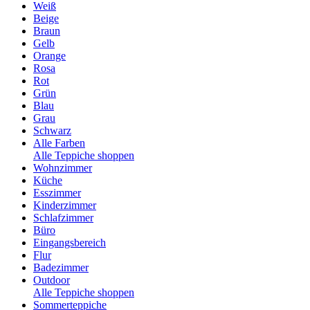
Weiß
Beige
Braun
Gelb
Orange
Rosa
Rot
Grün
Blau
Grau
Schwarz
Alle Farben
Alle Teppiche shoppen
Wohnzimmer
Küche
Esszimmer
Kinderzimmer
Schlafzimmer
Büro
Eingangsbereich
Flur
Badezimmer
Outdoor
Alle Teppiche shoppen
Sommerteppiche