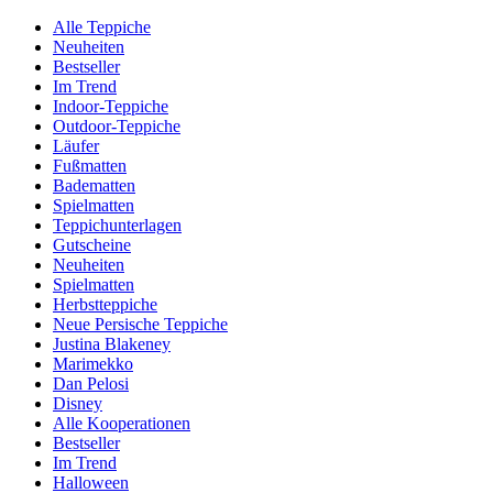
Alle Teppiche
Neuheiten
Bestseller
Im Trend
Indoor-Teppiche
Outdoor-Teppiche
Läufer
Fußmatten
Badematten
Spielmatten
Teppichunterlagen
Gutscheine
Neuheiten
Spielmatten
Herbstteppiche
Neue Persische Teppiche
Justina Blakeney
Marimekko
Dan Pelosi
Disney
Alle Kooperationen
Bestseller
Im Trend
Halloween