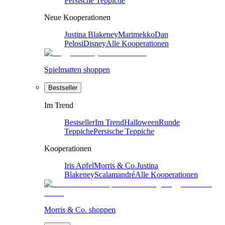
Persische Teppiche
Neue Kooperationen
Justina Blakeney
Marimekko
Dan
Pelosi
Disney
Alle Kooperationen
Spielmatten shoppen
Bestseller
Im Trend
Bestseller
Im Trend
Halloween
Runde
Teppiche
Persische Teppiche
Kooperationen
Iris Apfel
Morris & Co.
Justina
Blakeney
Scalamandré
Alle Kooperationen
Morris & Co. shoppen