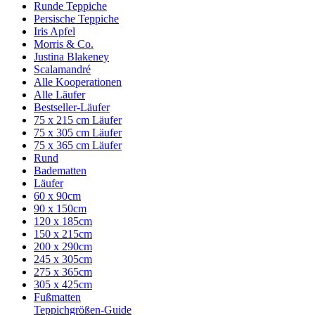
Runde Teppiche
Persische Teppiche
Iris Apfel
Morris & Co.
Justina Blakeney
Scalamandré
Alle Kooperationen
Alle Läufer
Bestseller-Läufer
75 x 215 cm Läufer
75 x 305 cm Läufer
75 x 365 cm Läufer
Rund
Badematten
Läufer
60 x 90cm
90 x 150cm
120 x 185cm
150 x 215cm
200 x 290cm
245 x 305cm
275 x 365cm
305 x 425cm
Fußmatten
Teppichgrößen-Guide