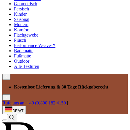
Geometrisch
Persisch
Kinder
Saisonal
Modern
Komfort
Flachgewebe
Plüsch
Performance Weave™
Badematte
Fußmatte
Outdoor
Alle Texturen
Kostenlose Lieferung
& 30 Tage Rückgaberecht
Rufe uns an: +49 (0)800 182 4159
|
DE/AT