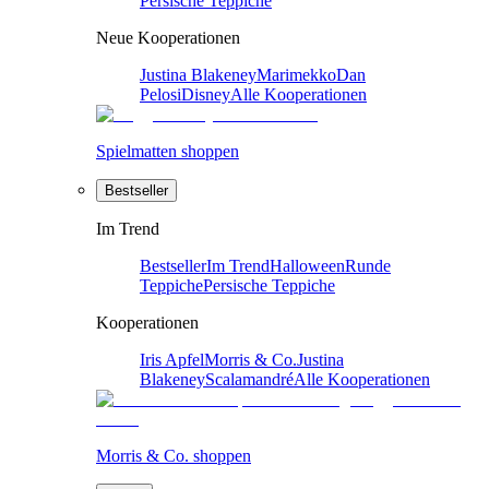
Persische Teppiche
Neue Kooperationen
Justina Blakeney
Marimekko
Dan
Pelosi
Disney
Alle Kooperationen
Spielmatten shoppen
Bestseller
Im Trend
Bestseller
Im Trend
Halloween
Runde
Teppiche
Persische Teppiche
Kooperationen
Iris Apfel
Morris & Co.
Justina
Blakeney
Scalamandré
Alle Kooperationen
Morris & Co. shoppen