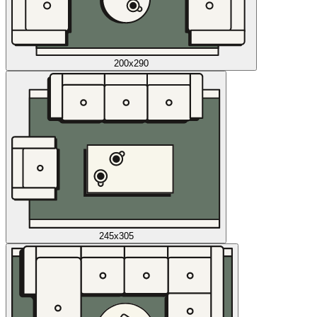
200x290
245x305