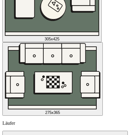
305x425
275x365
Läufer