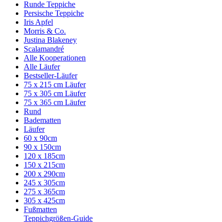
Runde Teppiche
Persische Teppiche
Iris Apfel
Morris & Co.
Justina Blakeney
Scalamandré
Alle Kooperationen
Alle Läufer
Bestseller-Läufer
75 x 215 cm Läufer
75 x 305 cm Läufer
75 x 365 cm Läufer
Rund
Badematten
Läufer
60 x 90cm
90 x 150cm
120 x 185cm
150 x 215cm
200 x 290cm
245 x 305cm
275 x 365cm
305 x 425cm
Fußmatten
Teppichgrößen-Guide