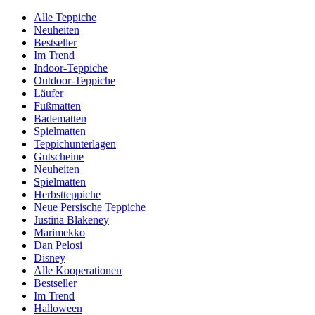
Alle Teppiche
Neuheiten
Bestseller
Im Trend
Indoor-Teppiche
Outdoor-Teppiche
Läufer
Fußmatten
Badematten
Spielmatten
Teppichunterlagen
Gutscheine
Neuheiten
Spielmatten
Herbstteppiche
Neue Persische Teppiche
Justina Blakeney
Marimekko
Dan Pelosi
Disney
Alle Kooperationen
Bestseller
Im Trend
Halloween