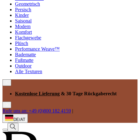
Geometrisch
Persisch
Kinder
Saisonal
Modern
Komfort
Flachgewebe
Plüsch
Performance Weave™
Badematte
Fußmatte
Outdoor
Alle Texturen
Kostenlose Lieferung
& 30 Tage Rückgaberecht
Rufe uns an: +49 (0)800 182 4159
|
DE/AT