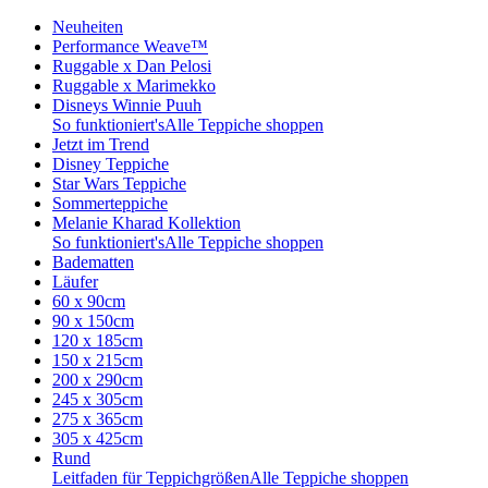
Neuheiten
Performance Weave™
Ruggable x Dan Pelosi
Ruggable x Marimekko
Disneys Winnie Puuh
So funktioniert's
Alle Teppiche shoppen
Jetzt im Trend
Disney Teppiche
Star Wars Teppiche
Sommerteppiche
Melanie Kharad Kollektion
So funktioniert's
Alle Teppiche shoppen
Badematten
Läufer
60 x 90cm
90 x 150cm
120 x 185cm
150 x 215cm
200 x 290cm
245 x 305cm
275 x 365cm
305 x 425cm
Rund
Leitfaden für Teppichgrößen
Alle Teppiche shoppen