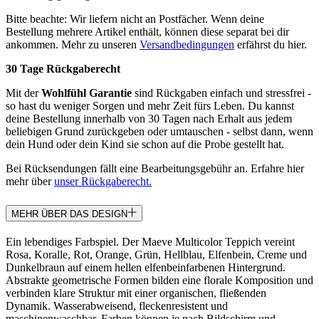
Bitte beachte: Wir liefern nicht an Postfächer. Wenn deine
Bestellung mehrere Artikel enthält, können diese separat bei dir
ankommen. Mehr zu unseren
Versandbedingungen
erfährst du hier.
30 Tage Rückgaberecht
Mit der
Wohlfühl Garantie
sind Rückgaben einfach und stressfrei -
so hast du weniger Sorgen und mehr Zeit fürs Leben. Du kannst
deine Bestellung innerhalb von 30 Tagen nach Erhalt aus jedem
beliebigen Grund zurückgeben oder umtauschen - selbst dann, wenn
dein Hund oder dein Kind sie schon auf die Probe gestellt hat.
Bei Rücksendungen fällt eine Bearbeitungsgebühr an. Erfahre hier
mehr über
unser Rückgaberecht.
MEHR ÜBER DAS DESIGN
Ein lebendiges Farbspiel. Der Maeve Multicolor Teppich vereint
Rosa, Koralle, Rot, Orange, Grün, Hellblau, Elfenbein, Creme und
Dunkelbraun auf einem hellen elfenbeinfarbenen Hintergrund.
Abstrakte geometrische Formen bilden eine florale Komposition und
verbinden klare Struktur mit einer organischen, fließenden
Dynamik. Wasserabweisend, fleckenresistent und
maschinenwaschbar. Farben können je nach Bildschirm und