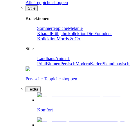
Alle Teppiche shoppen
Stile
Kollektionen
Sommerteppiche
Melanie
Kharad
Frühjahrskollektion
Die Founder's
Kollektion
Morris & Co.
Stile
Landhaus
Animal-
Print
Blumen
Persisch
Modern
Kariert
Skandinavisch
Persische Teppiche shoppen
Textur
Komfort