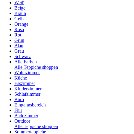
Weiß
Beige
Braun
Gelb
Orange
Rosa
Rot
Grün
Blau
Grau
Schwarz
Alle Farben
Alle Teppiche shoppen
Wohnzimmer
Küche
Esszimmer
Kinderzimmer
Schlafzimmer
Büro
Eingangsbereich
Flur
Badezimmer
Outdoor
Alle Teppiche shoppen
Sommerteppiche