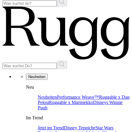
Neuheiten
Neu
Neuheiten
Performance Weave™
Ruggable x Dan
Pelosi
Ruggable x Marimekko
Disneys Winnie
Puuh
Im Trend
Jetzt im Trend
Disney Teppiche
Star Wars