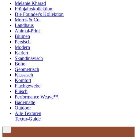
Melanie Kharad
Frühjahrskollektion
Die Founder's Kollektion
Morris & Co.
Landhaus
Animal-Print
Blumen
Persisch
Modern
Kariert
Skandinavisch
Boho
Geometrisch
Klassisch
Komfort
Flachgewebe
Plüsch
Performance Weave™
Badematte
Outdoor
Alle Texturen
Textur-Guide