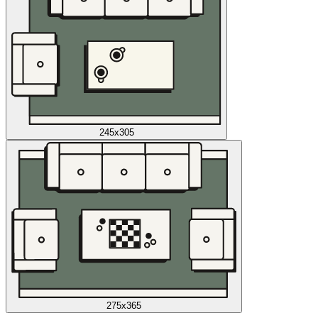
245x305
275x365