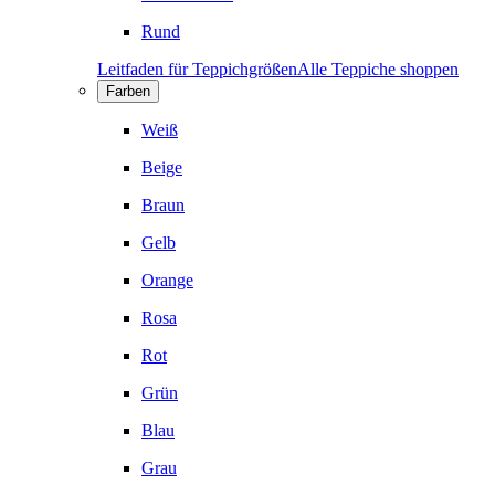
Rund
Leitfaden für Teppichgrößen
Alle Teppiche shoppen
Farben
Weiß
Beige
Braun
Gelb
Orange
Rosa
Rot
Grün
Blau
Grau