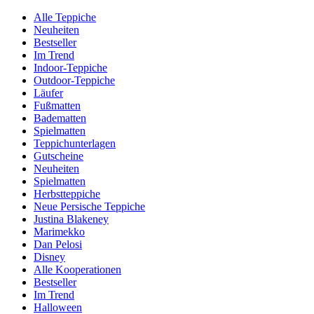
Alle Teppiche
Neuheiten
Bestseller
Im Trend
Indoor-Teppiche
Outdoor-Teppiche
Läufer
Fußmatten
Badematten
Spielmatten
Teppichunterlagen
Gutscheine
Neuheiten
Spielmatten
Herbstteppiche
Neue Persische Teppiche
Justina Blakeney
Marimekko
Dan Pelosi
Disney
Alle Kooperationen
Bestseller
Im Trend
Halloween