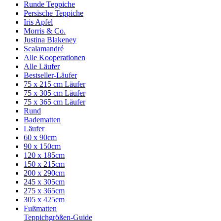
Runde Teppiche
Persische Teppiche
Iris Apfel
Morris & Co.
Justina Blakeney
Scalamandré
Alle Kooperationen
Alle Läufer
Bestseller-Läufer
75 x 215 cm Läufer
75 x 305 cm Läufer
75 x 365 cm Läufer
Rund
Badematten
Läufer
60 x 90cm
90 x 150cm
120 x 185cm
150 x 215cm
200 x 290cm
245 x 305cm
275 x 365cm
305 x 425cm
Fußmatten
Teppichgrößen-Guide