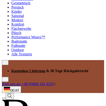
Geometrisch
Persisch
Kinder
Saisonal
Modern
Komfort
Flachgewebe
Plüsch
Performance Weave™
Badematte
Fußmatte
Outdoor
Alle Texturen
Kostenlose Lieferung
& 30 Tage Rückgaberecht
Rufe uns an: +49 (0)800 182 4159
|
DE/AT