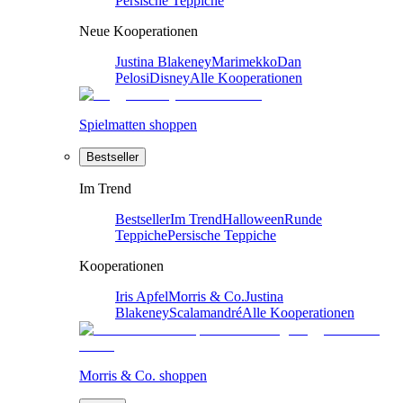
Persische Teppiche
Neue Kooperationen
Justina Blakeney
Marimekko
Dan
Pelosi
Disney
Alle Kooperationen
Spielmatten shoppen
Bestseller
Im Trend
Bestseller
Im Trend
Halloween
Runde
Teppiche
Persische Teppiche
Kooperationen
Iris Apfel
Morris & Co.
Justina
Blakeney
Scalamandré
Alle Kooperationen
Morris & Co. shoppen