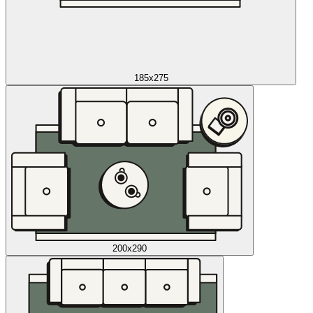
185x275
200x290