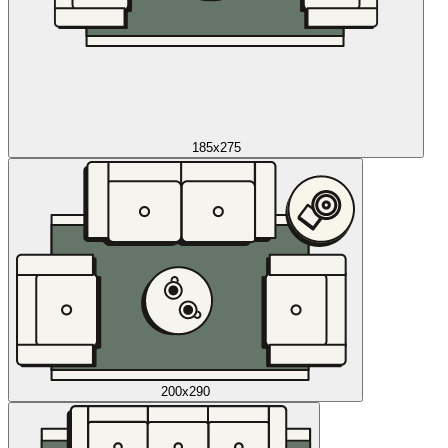
185x275
200x290