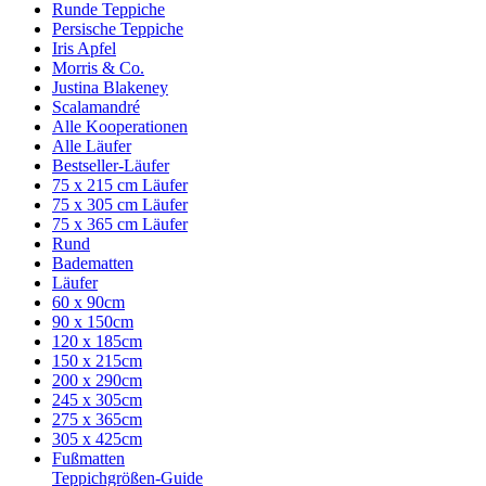
Runde Teppiche
Persische Teppiche
Iris Apfel
Morris & Co.
Justina Blakeney
Scalamandré
Alle Kooperationen
Alle Läufer
Bestseller-Läufer
75 x 215 cm Läufer
75 x 305 cm Läufer
75 x 365 cm Läufer
Rund
Badematten
Läufer
60 x 90cm
90 x 150cm
120 x 185cm
150 x 215cm
200 x 290cm
245 x 305cm
275 x 365cm
305 x 425cm
Fußmatten
Teppichgrößen-Guide