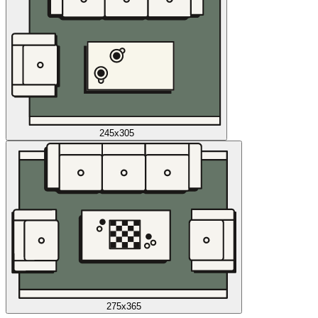
245x305
275x365