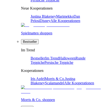
Persische Teppiche
Neue Kooperationen
Justina Blakeney
Marimekko
Dan
Pelosi
Disney
Alle Kooperationen
Spielmatten shoppen
Bestseller
Im Trend
Bestseller
Im Trend
Halloween
Runde
Teppiche
Persische Teppiche
Kooperationen
Iris Apfel
Morris & Co.
Justina
Blakeney
Scalamandré
Alle Kooperationen
Morris & Co. shoppen