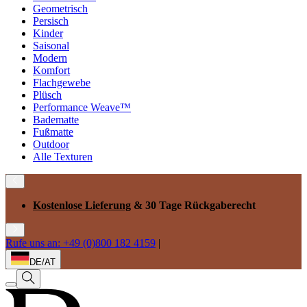
Geometrisch
Persisch
Kinder
Saisonal
Modern
Komfort
Flachgewebe
Plüsch
Performance Weave™
Badematte
Fußmatte
Outdoor
Alle Texturen
Kostenlose Lieferung
& 30 Tage Rückgaberecht
Rufe uns an: +49 (0)800 182 4159
|
DE/AT