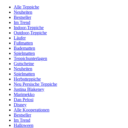
Alle Teppiche
Neuheiten
Bestseller
Im Trend
Indoor-Teppiche
Outdoor-Teppiche
Läufer
Fußmatten
Badematten
Spielmatten
Teppichunterlagen
Gutscheine
Neuheiten
Spielmatten
Herbstteppiche
Neu Persische Teppiche
Justina Blakeney
Marimekko
Dan Pelosi
Disney
Alle Kooperationen
Bestseller
Im Trend
Halloween