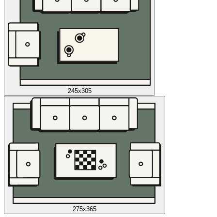
245x305
275x365