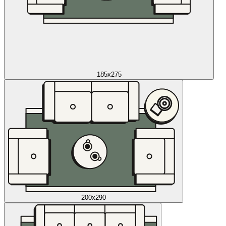
185x275
200x290