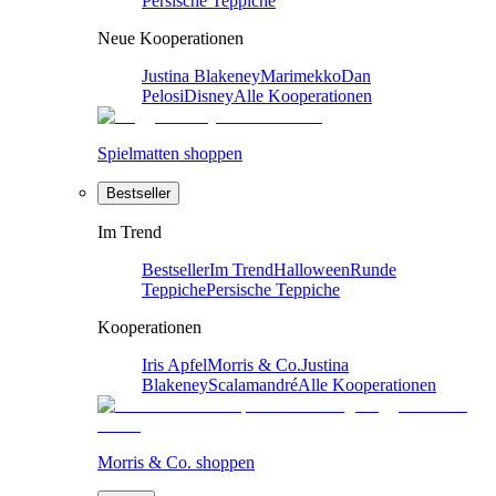
Persische Teppiche
Neue Kooperationen
Justina Blakeney
Marimekko
Dan
Pelosi
Disney
Alle Kooperationen
Spielmatten shoppen
Bestseller
Im Trend
Bestseller
Im Trend
Halloween
Runde
Teppiche
Persische Teppiche
Kooperationen
Iris Apfel
Morris & Co.
Justina
Blakeney
Scalamandré
Alle Kooperationen
Morris & Co. shoppen