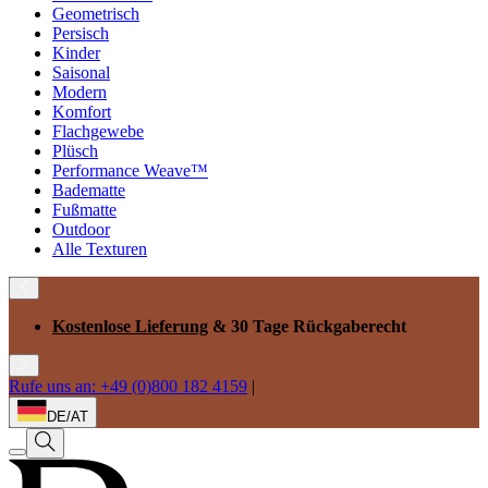
Geometrisch
Persisch
Kinder
Saisonal
Modern
Komfort
Flachgewebe
Plüsch
Performance Weave™
Badematte
Fußmatte
Outdoor
Alle Texturen
Kostenlose Lieferung
& 30 Tage Rückgaberecht
Rufe uns an: +49 (0)800 182 4159
|
DE/AT