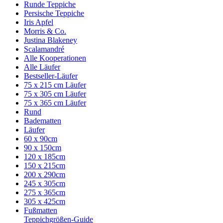
Runde Teppiche
Persische Teppiche
Iris Apfel
Morris & Co.
Justina Blakeney
Scalamandré
Alle Kooperationen
Alle Läufer
Bestseller-Läufer
75 x 215 cm Läufer
75 x 305 cm Läufer
75 x 365 cm Läufer
Rund
Badematten
Läufer
60 x 90cm
90 x 150cm
120 x 185cm
150 x 215cm
200 x 290cm
245 x 305cm
275 x 365cm
305 x 425cm
Fußmatten
Teppichgrößen-Guide