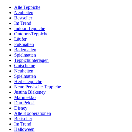
Alle Teppiche
Neuheiten
Bestseller
Im Trend
Indoor-Teppiche
Outdoor-Teppiche
Läufer
Fußmatten
Badematten
Spielmatten
Teppichunterlagen
Gutscheine
Neuheiten
Spielmatten
Herbstteppiche
Neue Persische Teppiche
Justina Blakeney
Marimekko
Dan Pelosi
Disney
Alle Kooperationen
Bestseller
Im Trend
Halloween