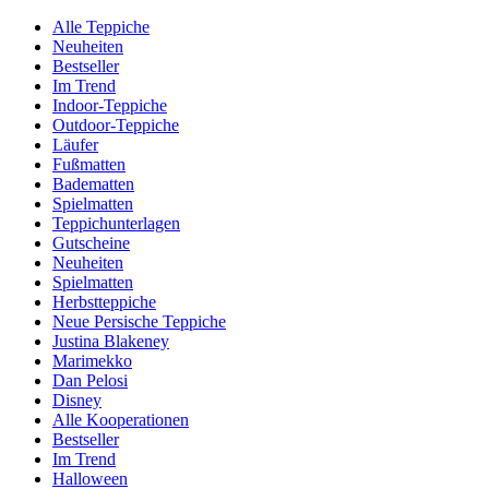
Alle Teppiche
Neuheiten
Bestseller
Im Trend
Indoor-Teppiche
Outdoor-Teppiche
Läufer
Fußmatten
Badematten
Spielmatten
Teppichunterlagen
Gutscheine
Neuheiten
Spielmatten
Herbstteppiche
Neue Persische Teppiche
Justina Blakeney
Marimekko
Dan Pelosi
Disney
Alle Kooperationen
Bestseller
Im Trend
Halloween