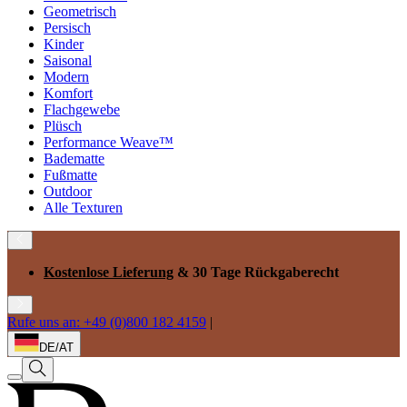
Geometrisch
Persisch
Kinder
Saisonal
Modern
Komfort
Flachgewebe
Plüsch
Performance Weave™
Badematte
Fußmatte
Outdoor
Alle Texturen
Kostenlose Lieferung
& 30 Tage Rückgaberecht
Rufe uns an: +49 (0)800 182 4159
|
DE/AT