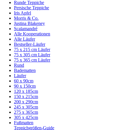
Runde Teppiche
Persische Teppiche
Iris Apfel
Morris & Co.
Justina Blakeney
Scalamandré
Alle Kooperationen
Alle Läufer
Bestseller-Läufer
75 x 215 cm Läufer
75 x 305 cm Läufer
75 x 365 cm Läufer
Rund
Badematten
Läufer
60 x 90cm
90 x 150cm
120 x 185cm
150 x 215cm
200 x 290cm
245 x 305cm
275 x 365cm
305 x 425cm
Fußmatten
Teppichgrößen-Guide