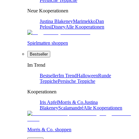
Persische Teppiche
Neue Kooperationen
Justina Blakeney
Marimekko
Dan
Pelosi
Disney
Alle Kooperationen
Spielmatten shoppen
Bestseller
Im Trend
Bestseller
Im Trend
Halloween
Runde
Teppiche
Persische Teppiche
Kooperationen
Iris Apfel
Morris & Co.
Justina
Blakeney
Scalamandré
Alle Kooperationen
Morris & Co. shoppen