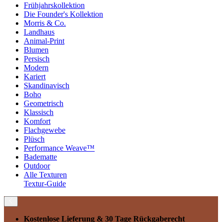
Frühjahrskollektion
Die Founder's Kollektion
Morris & Co.
Landhaus
Animal-Print
Blumen
Persisch
Modern
Kariert
Skandinavisch
Boho
Geometrisch
Klassisch
Komfort
Flachgewebe
Plüsch
Performance Weave™
Badematte
Outdoor
Alle Texturen
Textur-Guide
Kostenlose Lieferung
& 30 Tage Rückgaberecht