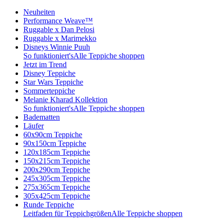
Neuheiten
Performance Weave™
Ruggable x Dan Pelosi
Ruggable x Marimekko
Disneys Winnie Puuh
So funktioniert's
Alle Teppiche shoppen
Jetzt im Trend
Disney Teppiche
Star Wars Teppiche
Sommerteppiche
Melanie Kharad Kollektion
So funktioniert's
Alle Teppiche shoppen
Badematten
Läufer
60x90cm Teppiche
90x150cm Teppiche
120x185cm Teppiche
150x215cm Teppiche
200x290cm Teppiche
245x305cm Teppiche
275x365cm Teppiche
305x425cm Teppiche
Runde Teppiche
Leitfaden für Teppichgrößen
Alle Teppiche shoppen