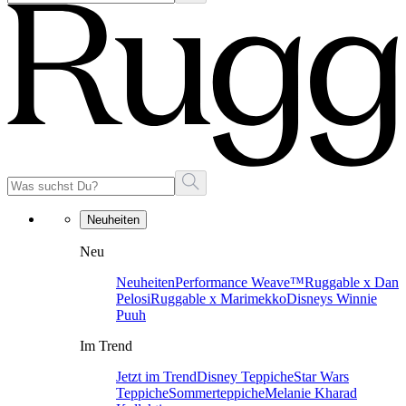
Neuheiten
Neu
Neuheiten
Performance Weave™
Ruggable x Dan
Pelosi
Ruggable x Marimekko
Disneys Winnie
Puuh
Im Trend
Jetzt im Trend
Disney Teppiche
Star Wars
Teppiche
Sommerteppiche
Melanie Kharad