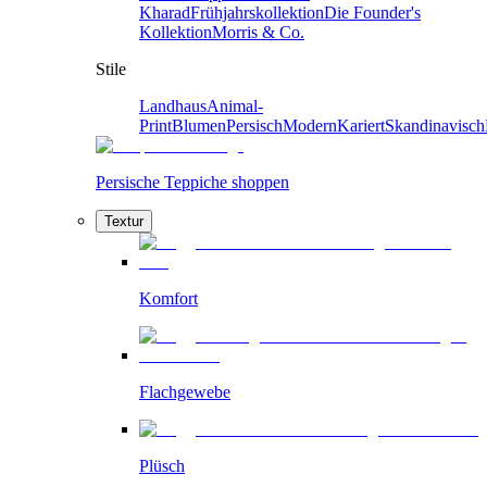
Kharad
Frühjahrskollektion
Die Founder's
Kollektion
Morris & Co.
Stile
Landhaus
Animal-
Print
Blumen
Persisch
Modern
Kariert
Skandinavisch
Persische Teppiche shoppen
Textur
Komfort
Flachgewebe
Plüsch