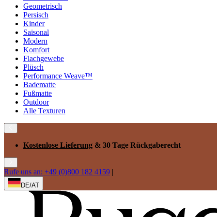
Geometrisch
Persisch
Kinder
Saisonal
Modern
Komfort
Flachgewebe
Plüsch
Performance Weave™
Badematte
Fußmatte
Outdoor
Alle Texturen
Kostenlose Lieferung
& 30 Tage Rückgaberecht
Rufe uns an: +49 (0)800 182 4159
|
DE/AT