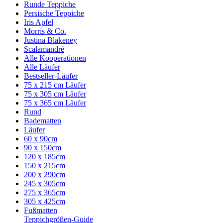
Runde Teppiche
Persische Teppiche
Iris Apfel
Morris & Co.
Justina Blakeney
Scalamandré
Alle Kooperationen
Alle Läufer
Bestseller-Läufer
75 x 215 cm Läufer
75 x 305 cm Läufer
75 x 365 cm Läufer
Rund
Badematten
Läufer
60 x 90cm
90 x 150cm
120 x 185cm
150 x 215cm
200 x 290cm
245 x 305cm
275 x 365cm
305 x 425cm
Fußmatten
Teppichgrößen-Guide