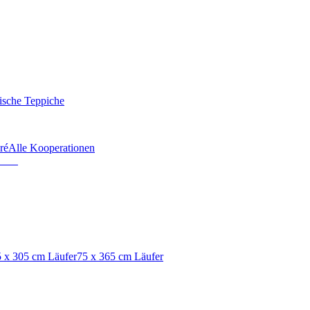
ische Teppiche
ré
Alle Kooperationen
 x 305 cm Läufer
75 x 365 cm Läufer