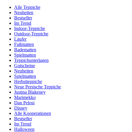
Alle Teppiche
Neuheiten
Bestseller
Im Trend
Indoor-Teppiche
Outdoor-Teppiche
Läufer
Fußmatten
Badematten
Spielmatten
Teppichunterlagen
Gutscheine
Neuheiten
Spielmatten
Herbstteppiche
Neue Persische Teppiche
Justina Blakeney
Marimekko
Dan Pelosi
Disney
Alle Kooperationen
Bestseller
Im Trend
Halloween