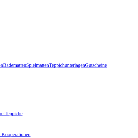
en
Badematten
Spielmatten
Teppichunterlagen
Gutscheine
he Teppiche
e Kooperationen