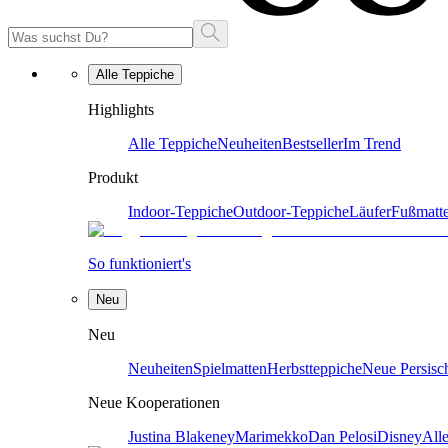
Alle Teppiche
Highlights
Alle Teppiche
Neuheiten
Bestseller
Im Trend
Produkt
Indoor-Teppiche
Outdoor-Teppiche
Läufer
Fußmatt
So funktioniert's
Neu
Neu
Neuheiten
Spielmatten
Herbstteppiche
Neue Persisc
Neue Kooperationen
Justina Blakeney
Marimekko
Dan Pelosi
Disney
All