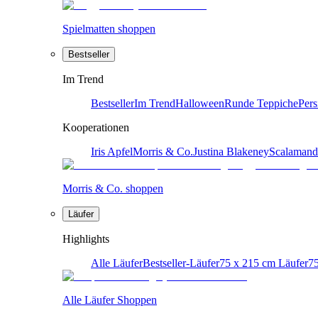
Spielmatten shoppen
Bestseller
Im Trend
Bestseller
Im Trend
Halloween
Runde Teppiche
Pers
Kooperationen
Iris Apfel
Morris & Co.
Justina Blakeney
Scalamand
Morris & Co. shoppen
Läufer
Highlights
Alle Läufer
Bestseller-Läufer
75 x 215 cm Läufer
75
Alle Läufer Shoppen