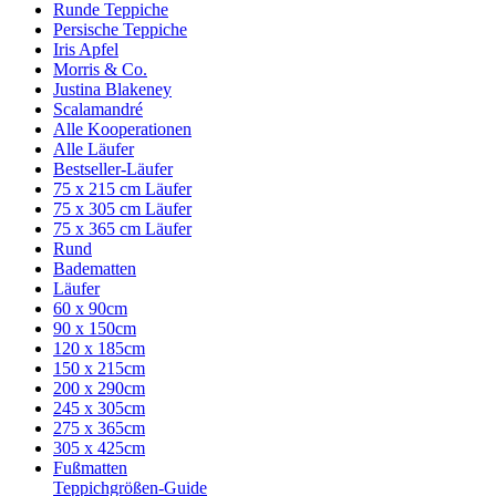
Runde Teppiche
Persische Teppiche
Iris Apfel
Morris & Co.
Justina Blakeney
Scalamandré
Alle Kooperationen
Alle Läufer
Bestseller-Läufer
75 x 215 cm Läufer
75 x 305 cm Läufer
75 x 365 cm Läufer
Rund
Badematten
Läufer
60 x 90cm
90 x 150cm
120 x 185cm
150 x 215cm
200 x 290cm
245 x 305cm
275 x 365cm
305 x 425cm
Fußmatten
Teppichgrößen-Guide