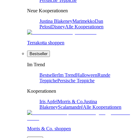
Persische Teppiche
Neue Kooperationen
Justina Blakeney
Marimekko
Dan
Pelosi
Disney
Alle Kooperationen
Terrakotta shoppen
Bestseller
Im Trend
Bestseller
Im Trend
Halloween
Runde
Teppiche
Persische Teppiche
Kooperationen
Iris Apfel
Morris & Co.
Justina
Blakeney
Scalamandré
Alle Kooperationen
Morris & Co. shoppen