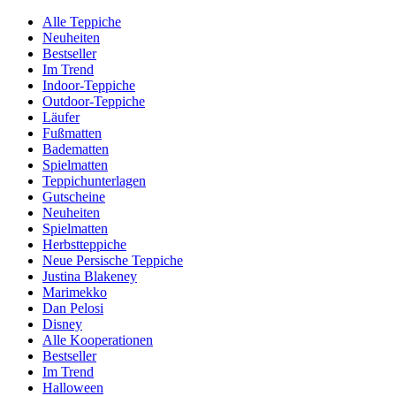
Alle Teppiche
Neuheiten
Bestseller
Im Trend
Indoor-Teppiche
Outdoor-Teppiche
Läufer
Fußmatten
Badematten
Spielmatten
Teppichunterlagen
Gutscheine
Neuheiten
Spielmatten
Herbstteppiche
Neue Persische Teppiche
Justina Blakeney
Marimekko
Dan Pelosi
Disney
Alle Kooperationen
Bestseller
Im Trend
Halloween