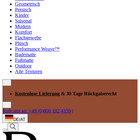
Geometrisch
Persisch
Kinder
Saisonal
Modern
Komfort
Flachgewebe
Plüsch
Performance Weave™
Badematte
Fußmatte
Outdoor
Alle Texturen
Kostenlose Lieferung
& 30 Tage Rückgaberecht
Rufe uns an: +49 (0)800 182 4159
|
DE/AT