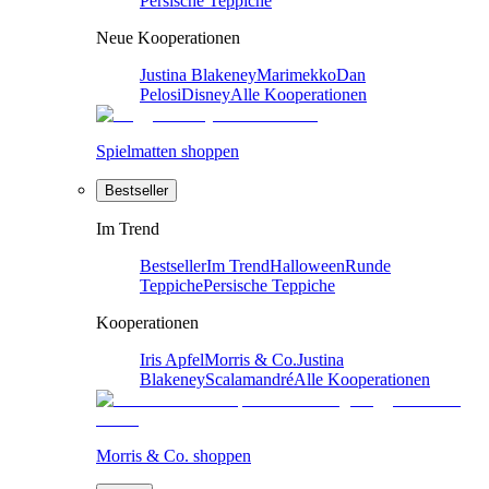
Persische Teppiche
Neue Kooperationen
Justina Blakeney
Marimekko
Dan
Pelosi
Disney
Alle Kooperationen
Spielmatten shoppen
Bestseller
Im Trend
Bestseller
Im Trend
Halloween
Runde
Teppiche
Persische Teppiche
Kooperationen
Iris Apfel
Morris & Co.
Justina
Blakeney
Scalamandré
Alle Kooperationen
Morris & Co. shoppen