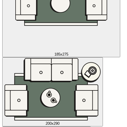
185x275
200x290