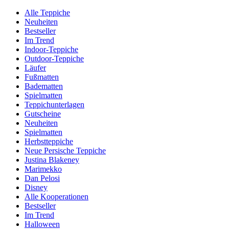
Alle Teppiche
Neuheiten
Bestseller
Im Trend
Indoor-Teppiche
Outdoor-Teppiche
Läufer
Fußmatten
Badematten
Spielmatten
Teppichunterlagen
Gutscheine
Neuheiten
Spielmatten
Herbstteppiche
Neue Persische Teppiche
Justina Blakeney
Marimekko
Dan Pelosi
Disney
Alle Kooperationen
Bestseller
Im Trend
Halloween