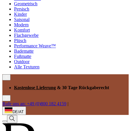
Geometrisch
Persisch
Kinder
Saisonal
Modern
Komfort
Flachgewebe
Plüsch
Performance Weave™
Badematte
Fußmatte
Outdoor
Alle Texturen
Kostenlose Lieferung
& 30 Tage Rückgaberecht
Rufe uns an: +49 (0)800 182 4159
|
DE/AT