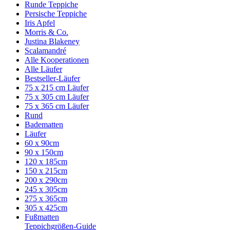
Runde Teppiche
Persische Teppiche
Iris Apfel
Morris & Co.
Justina Blakeney
Scalamandré
Alle Kooperationen
Alle Läufer
Bestseller-Läufer
75 x 215 cm Läufer
75 x 305 cm Läufer
75 x 365 cm Läufer
Rund
Badematten
Läufer
60 x 90cm
90 x 150cm
120 x 185cm
150 x 215cm
200 x 290cm
245 x 305cm
275 x 365cm
305 x 425cm
Fußmatten
Teppichgrößen-Guide