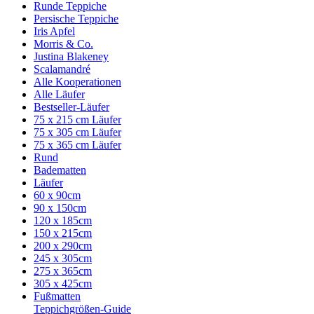
Runde Teppiche
Persische Teppiche
Iris Apfel
Morris & Co.
Justina Blakeney
Scalamandré
Alle Kooperationen
Alle Läufer
Bestseller-Läufer
75 x 215 cm Läufer
75 x 305 cm Läufer
75 x 365 cm Läufer
Rund
Badematten
Läufer
60 x 90cm
90 x 150cm
120 x 185cm
150 x 215cm
200 x 290cm
245 x 305cm
275 x 365cm
305 x 425cm
Fußmatten
Teppichgrößen-Guide