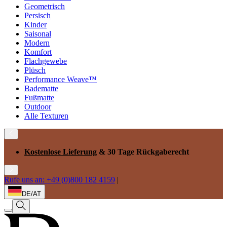
Geometrisch
Persisch
Kinder
Saisonal
Modern
Komfort
Flachgewebe
Plüsch
Performance Weave™
Badematte
Fußmatte
Outdoor
Alle Texturen
Kostenlose Lieferung
& 30 Tage Rückgaberecht
Rufe uns an: +49 (0)800 182 4159
|
DE/AT