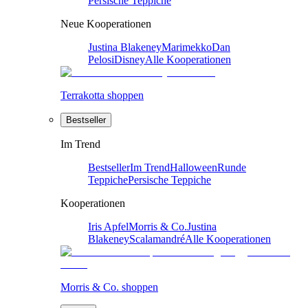
Persische Teppiche
Neue Kooperationen
Justina Blakeney
Marimekko
Dan
Pelosi
Disney
Alle Kooperationen
Terrakotta shoppen
Bestseller
Im Trend
Bestseller
Im Trend
Halloween
Runde
Teppiche
Persische Teppiche
Kooperationen
Iris Apfel
Morris & Co.
Justina
Blakeney
Scalamandré
Alle Kooperationen
Morris & Co. shoppen