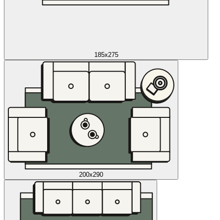
185x275
200x290