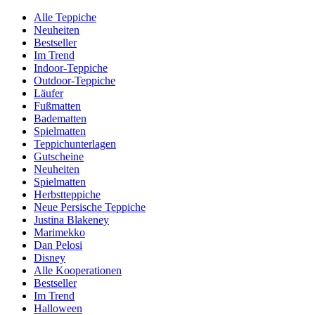
Alle Teppiche
Neuheiten
Bestseller
Im Trend
Indoor-Teppiche
Outdoor-Teppiche
Läufer
Fußmatten
Badematten
Spielmatten
Teppichunterlagen
Gutscheine
Neuheiten
Spielmatten
Herbstteppiche
Neue Persische Teppiche
Justina Blakeney
Marimekko
Dan Pelosi
Disney
Alle Kooperationen
Bestseller
Im Trend
Halloween