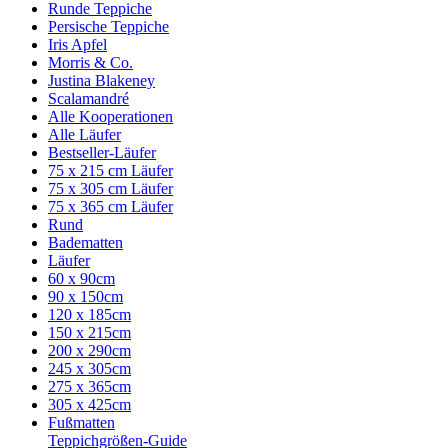
Runde Teppiche
Persische Teppiche
Iris Apfel
Morris & Co.
Justina Blakeney
Scalamandré
Alle Kooperationen
Alle Läufer
Bestseller-Läufer
75 x 215 cm Läufer
75 x 305 cm Läufer
75 x 365 cm Läufer
Rund
Badematten
Läufer
60 x 90cm
90 x 150cm
120 x 185cm
150 x 215cm
200 x 290cm
245 x 305cm
275 x 365cm
305 x 425cm
Fußmatten
Teppichgrößen-Guide