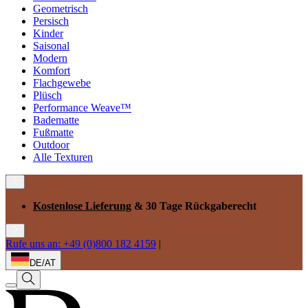
Geometrisch
Persisch
Kinder
Saisonal
Modern
Komfort
Flachgewebe
Plüsch
Performance Weave™
Badematte
Fußmatte
Outdoor
Alle Texturen
Kostenlose Lieferung
& 30 Tage Rückgaberecht
Rufe uns an: +49 (0)800 182 4159
|
DE/AT