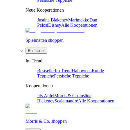
Persische Teppiche
Neue Kooperationen
Justina Blakeney
Marimekko
Dan
Pelosi
Disney
Alle Kooperationen
Spielmatten shoppen
Bestseller
Im Trend
Bestseller
Im Trend
Halloween
Runde
Teppiche
Persische Teppiche
Kooperationen
Iris Apfel
Morris & Co.
Justina
Blakeney
Scalamandré
Alle Kooperationen
Morris & Co. shoppen