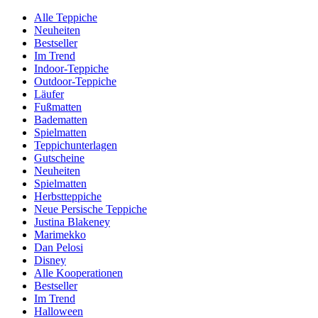
Alle Teppiche
Neuheiten
Bestseller
Im Trend
Indoor-Teppiche
Outdoor-Teppiche
Läufer
Fußmatten
Badematten
Spielmatten
Teppichunterlagen
Gutscheine
Neuheiten
Spielmatten
Herbstteppiche
Neue Persische Teppiche
Justina Blakeney
Marimekko
Dan Pelosi
Disney
Alle Kooperationen
Bestseller
Im Trend
Halloween