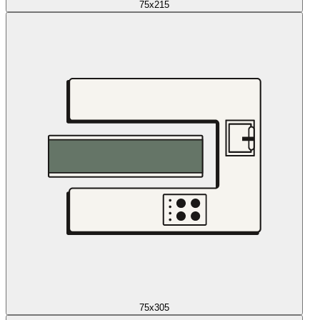
75x215
75x305