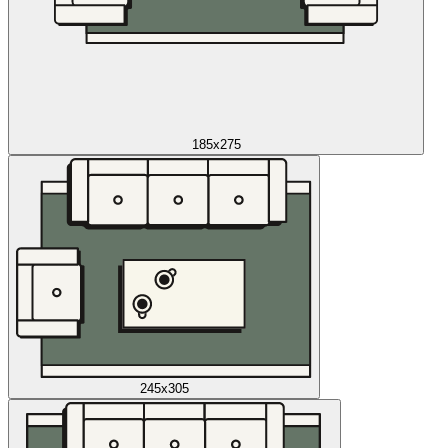
185x275
245x305