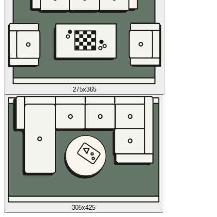
275x365
305x425