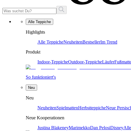
Alle Teppiche
Highlights
Alle Teppiche
Neuheiten
Bestseller
Im Trend
Produkt
Indoor-Teppiche
Outdoor-Teppiche
Läufer
Fußmatt
So funktioniert's
Neu
Neu
Neuheiten
Spielmatten
Herbstteppiche
Neue Persisc
Neue Kooperationen
Justina Blakeney
Marimekko
Dan Pelosi
Disney
All