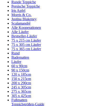
Runde Teppiche
Persische Teppiche
Iris Apfel
Morris & Co.
Justina Blakeney
Scalamandré
Alle Kooperationen
Alle Läufer
Bestseller-Läufer
75 x 215 cm Läufer
75 x 305 cm Läufer
75 x 365 cm Läufer
Rund
Badematten
Läufer
60 x 90cm
90 x 150cm
120 x 185cm
150 x 215cm
200 x 290cm
245 x 305cm
275 x 365cm
305 x 425cm
Fußmatten
Teppichgrößen-Guide