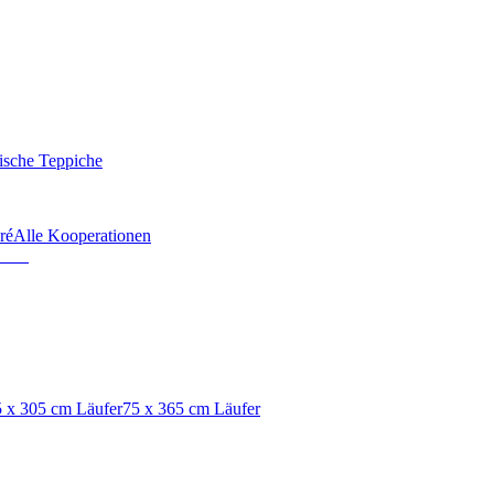
ische Teppiche
ré
Alle Kooperationen
 x 305 cm Läufer
75 x 365 cm Läufer