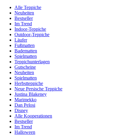
Alle Teppiche
Neuheiten
Bestseller
Im Trend
Indoor-Teppiche
Outdoor-Teppiche
Läufer
Fußmatten
Badematten
Spielmatten
Teppichunterlagen
Gutscheine
Neuheiten
Spielmatten
Herbstteppiche
Neue Persische Teppiche
Justina Blakeney
Marimekko
Dan Pelosi
Disney
Alle Kooperationen
Bestseller
Im Trend
Halloween