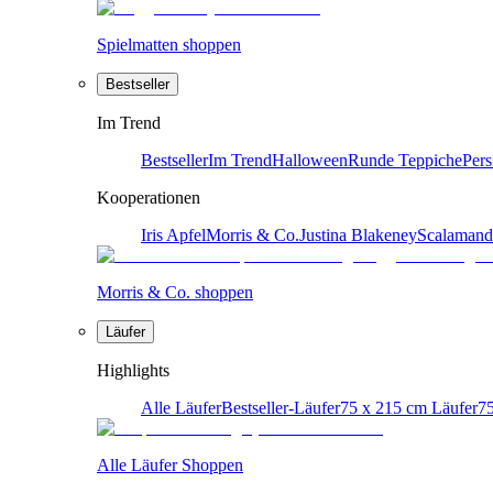
Spielmatten shoppen
Bestseller
Im Trend
Bestseller
Im Trend
Halloween
Runde Teppiche
Pers
Kooperationen
Iris Apfel
Morris & Co.
Justina Blakeney
Scalamand
Morris & Co. shoppen
Läufer
Highlights
Alle Läufer
Bestseller-Läufer
75 x 215 cm Läufer
75
Alle Läufer Shoppen