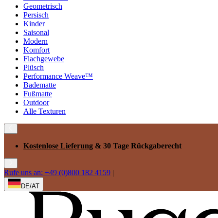
Geometrisch
Persisch
Kinder
Saisonal
Modern
Komfort
Flachgewebe
Plüsch
Performance Weave™
Badematte
Fußmatte
Outdoor
Alle Texturen
Kostenlose Lieferung
& 30 Tage Rückgaberecht
Rufe uns an: +49 (0)800 182 4159
|
DE/AT