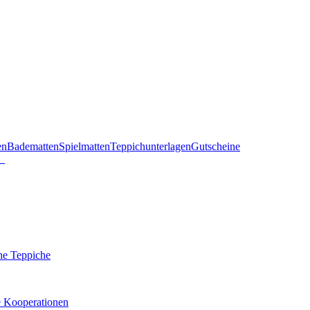
en
Badematten
Spielmatten
Teppichunterlagen
Gutscheine
he Teppiche
e Kooperationen