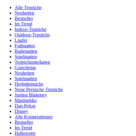
Alle Teppiche
Neuheiten
Bestseller
Im Trend
Indoor-Teppiche
Outdoor-Teppiche
Läufer
Fußmatten
Badematten
Spielmatten
Teppichunterlagen
Gutscheine
Neuheiten
Spielmatten
Herbstteppiche
Neue Persische Teppiche
Justina Blakeney
Marimekko
Dan Pelosi
Disney
Alle Kooperationen
Bestseller
Im Trend
Halloween