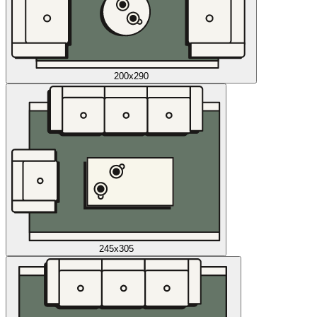
200x290
245x305