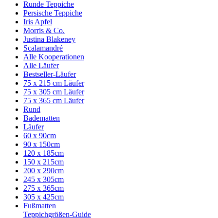
Runde Teppiche
Persische Teppiche
Iris Apfel
Morris & Co.
Justina Blakeney
Scalamandré
Alle Kooperationen
Alle Läufer
Bestseller-Läufer
75 x 215 cm Läufer
75 x 305 cm Läufer
75 x 365 cm Läufer
Rund
Badematten
Läufer
60 x 90cm
90 x 150cm
120 x 185cm
150 x 215cm
200 x 290cm
245 x 305cm
275 x 365cm
305 x 425cm
Fußmatten
Teppichgrößen-Guide