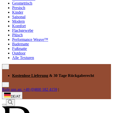
Geometrisch
Persisch
Kinder
Saisonal
Modern
Komfort
Flachgewebe
Plüsch
Performance Weave™
Badematte
Fußmatte
Outdoor
Alle Texturen
Kostenlose Lieferung
& 30 Tage Rückgaberecht
Rufe uns an: +49 (0)800 182 4159
|
DE/AT