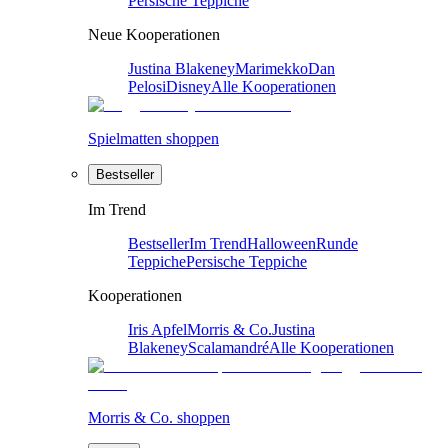
Persische Teppiche
Neue Kooperationen
Justina Blakeney
Marimekko
Dan
Pelosi
Disney
Alle Kooperationen
Spielmatten shoppen
Bestseller
Im Trend
Bestseller
Im Trend
Halloween
Runde
Teppiche
Persische Teppiche
Kooperationen
Iris Apfel
Morris & Co.
Justina
Blakeney
Scalamandré
Alle Kooperationen
Morris & Co. shoppen