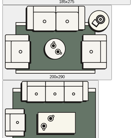
185x275
200x290