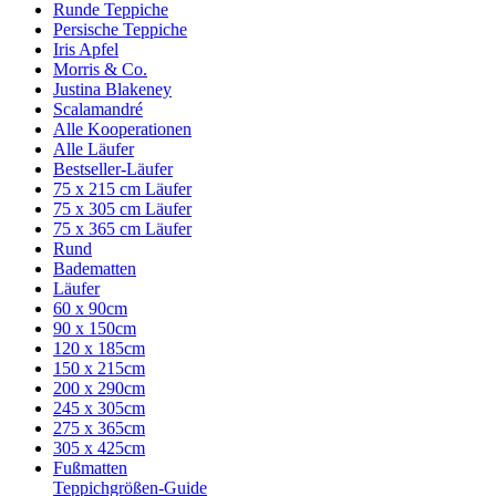
Runde Teppiche
Persische Teppiche
Iris Apfel
Morris & Co.
Justina Blakeney
Scalamandré
Alle Kooperationen
Alle Läufer
Bestseller-Läufer
75 x 215 cm Läufer
75 x 305 cm Läufer
75 x 365 cm Läufer
Rund
Badematten
Läufer
60 x 90cm
90 x 150cm
120 x 185cm
150 x 215cm
200 x 290cm
245 x 305cm
275 x 365cm
305 x 425cm
Fußmatten
Teppichgrößen-Guide