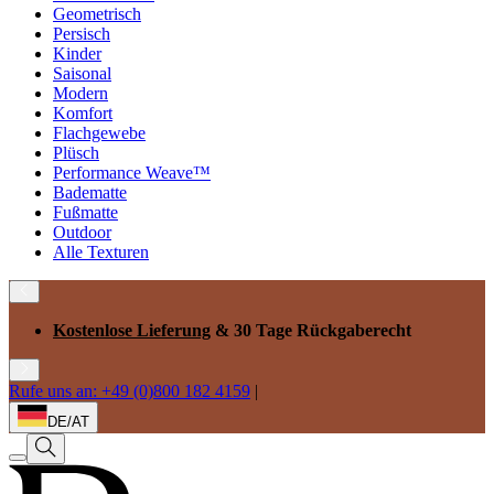
Geometrisch
Persisch
Kinder
Saisonal
Modern
Komfort
Flachgewebe
Plüsch
Performance Weave™
Badematte
Fußmatte
Outdoor
Alle Texturen
Kostenlose Lieferung
& 30 Tage Rückgaberecht
Rufe uns an: +49 (0)800 182 4159
|
DE/AT