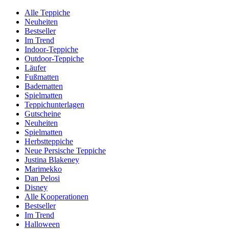
Alle Teppiche
Neuheiten
Bestseller
Im Trend
Indoor-Teppiche
Outdoor-Teppiche
Läufer
Fußmatten
Badematten
Spielmatten
Teppichunterlagen
Gutscheine
Neuheiten
Spielmatten
Herbstteppiche
Neue Persische Teppiche
Justina Blakeney
Marimekko
Dan Pelosi
Disney
Alle Kooperationen
Bestseller
Im Trend
Halloween