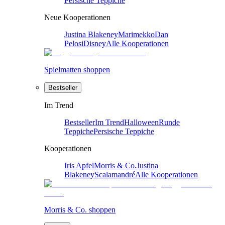
Persische Teppiche
Neue Kooperationen
Justina Blakeney
Marimekko
Dan
Pelosi
Disney
Alle Kooperationen
Spielmatten shoppen
Bestseller
Im Trend
Bestseller
Im Trend
Halloween
Runde
Teppiche
Persische Teppiche
Kooperationen
Iris Apfel
Morris & Co.
Justina
Blakeney
Scalamandré
Alle Kooperationen
Morris & Co. shoppen