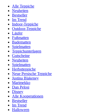
Alle Teppiche
Neuheiten
Bestseller
Im Trend
Indoor-Teppiche
Outdoor-Teppiche
Läufer
Fußmatten
Badematten
Spielmatten
Teppichunterlagen
Gutscheine
Neuheiten
Spielmatten
Herbstteppiche
Neue Persische Teppiche
Justina Blakeney
Marimekko
Dan Pelosi
Disney
Alle Kooperationen
Bestseller
Im Trend
Halloween