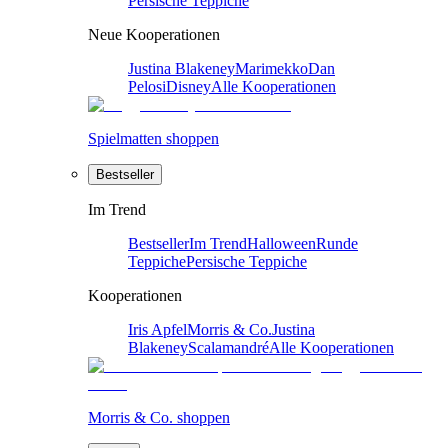
Persische Teppiche
Neue Kooperationen
Justina Blakeney
Marimekko
Dan
Pelosi
Disney
Alle Kooperationen
Spielmatten shoppen
Bestseller
Im Trend
Bestseller
Im Trend
Halloween
Runde
Teppiche
Persische Teppiche
Kooperationen
Iris Apfel
Morris & Co.
Justina
Blakeney
Scalamandré
Alle Kooperationen
Morris & Co. shoppen