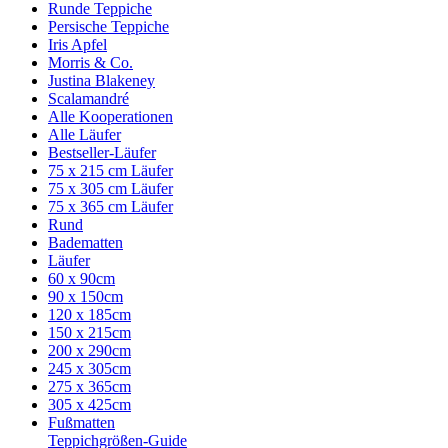
Runde Teppiche
Persische Teppiche
Iris Apfel
Morris & Co.
Justina Blakeney
Scalamandré
Alle Kooperationen
Alle Läufer
Bestseller-Läufer
75 x 215 cm Läufer
75 x 305 cm Läufer
75 x 365 cm Läufer
Rund
Badematten
Läufer
60 x 90cm
90 x 150cm
120 x 185cm
150 x 215cm
200 x 290cm
245 x 305cm
275 x 365cm
305 x 425cm
Fußmatten
Teppichgrößen-Guide