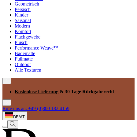
Geometrisch
Persisch
Kinder
Saisonal
Modern
Komfort
Flachgewebe
Plüsch
Performance Weave™
Badematte
Fußmatte
Outdoor
Alle Texturen
Kostenlose Lieferung
& 30 Tage Rückgaberecht
Rufe uns an: +49 (0)800 182 4159
|
DE/AT