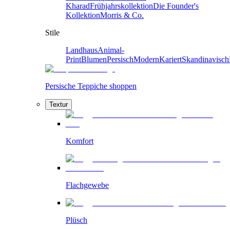
Kharad
Frühjahrskollektion
Die Founder's
Kollektion
Morris & Co.
Stile
Landhaus
Animal-
Print
Blumen
Persisch
Modern
Kariert
Skandinavisch
Persische Teppiche shoppen
Textur
Komfort
Flachgewebe
Plüsch