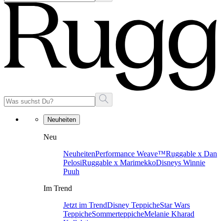
Neuheiten
Neu
Neuheiten
Performance Weave™
Ruggable x Dan
Pelosi
Ruggable x Marimekko
Disneys Winnie
Puuh
Im Trend
Jetzt im Trend
Disney Teppiche
Star Wars
Teppiche
Sommerteppiche
Melanie Kharad