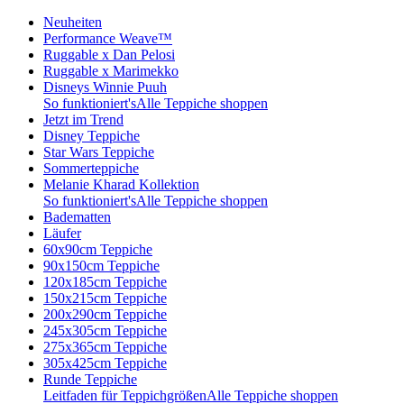
Neuheiten
Performance Weave™
Ruggable x Dan Pelosi
Ruggable x Marimekko
Disneys Winnie Puuh
So funktioniert's
Alle Teppiche shoppen
Jetzt im Trend
Disney Teppiche
Star Wars Teppiche
Sommerteppiche
Melanie Kharad Kollektion
So funktioniert's
Alle Teppiche shoppen
Badematten
Läufer
60x90cm Teppiche
90x150cm Teppiche
120x185cm Teppiche
150x215cm Teppiche
200x290cm Teppiche
245x305cm Teppiche
275x365cm Teppiche
305x425cm Teppiche
Runde Teppiche
Leitfaden für Teppichgrößen
Alle Teppiche shoppen