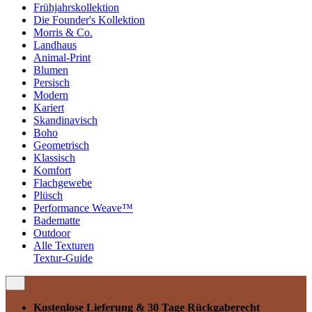
Frühjahrskollektion
Die Founder's Kollektion
Morris & Co.
Landhaus
Animal-Print
Blumen
Persisch
Modern
Kariert
Skandinavisch
Boho
Geometrisch
Klassisch
Komfort
Flachgewebe
Plüsch
Performance Weave™
Badematte
Outdoor
Alle Texturen
Textur-Guide
Kostenlose Lieferung
& 30 Tage Rückgaberecht