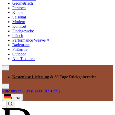
Geometrisch
Persisch
Kinder
Saisonal
Modern
Komfort
Flachgewebe
Plüsch
Performance Weave™
Badematte
Fußmatte
Outdoor
Alle Texturen
Kostenlose Lieferung
& 30 Tage Rückgaberecht
Rufe uns an: +49 (0)800 182 4159
|
DE/AT