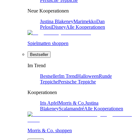
Persische Teppiche
Neue Kooperationen
Justina Blakeney
Marimekko
Dan
Pelosi
Disney
Alle Kooperationen
Spielmatten shoppen
Bestseller
Im Trend
Bestseller
Im Trend
Halloween
Runde
Teppiche
Persische Teppiche
Kooperationen
Iris Apfel
Morris & Co.
Justina
Blakeney
Scalamandré
Alle Kooperationen
Morris & Co. shoppen