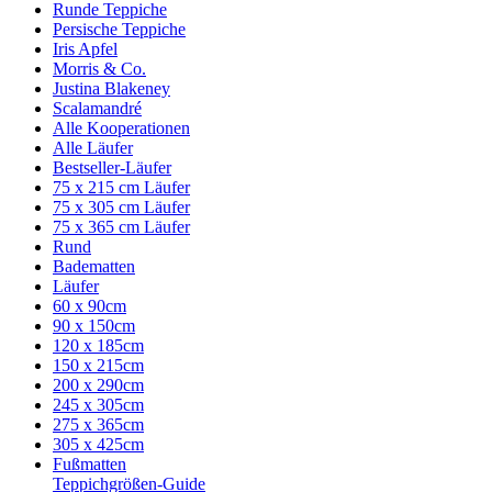
Runde Teppiche
Persische Teppiche
Iris Apfel
Morris & Co.
Justina Blakeney
Scalamandré
Alle Kooperationen
Alle Läufer
Bestseller-Läufer
75 x 215 cm Läufer
75 x 305 cm Läufer
75 x 365 cm Läufer
Rund
Badematten
Läufer
60 x 90cm
90 x 150cm
120 x 185cm
150 x 215cm
200 x 290cm
245 x 305cm
275 x 365cm
305 x 425cm
Fußmatten
Teppichgrößen-Guide