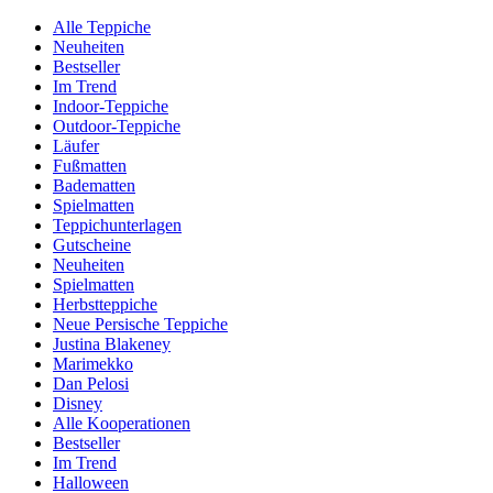
Alle Teppiche
Neuheiten
Bestseller
Im Trend
Indoor-Teppiche
Outdoor-Teppiche
Läufer
Fußmatten
Badematten
Spielmatten
Teppichunterlagen
Gutscheine
Neuheiten
Spielmatten
Herbstteppiche
Neue Persische Teppiche
Justina Blakeney
Marimekko
Dan Pelosi
Disney
Alle Kooperationen
Bestseller
Im Trend
Halloween