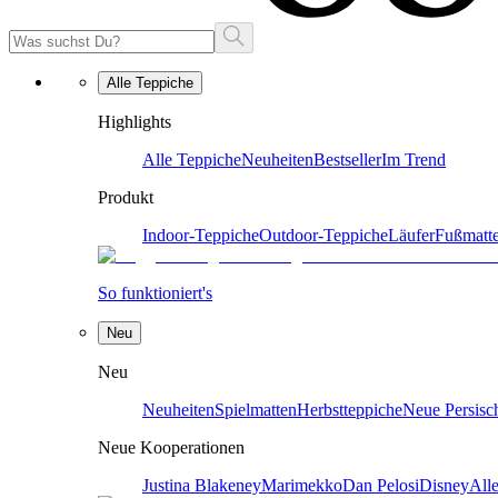
Alle Teppiche
Highlights
Alle Teppiche
Neuheiten
Bestseller
Im Trend
Produkt
Indoor-Teppiche
Outdoor-Teppiche
Läufer
Fußmatt
So funktioniert's
Neu
Neu
Neuheiten
Spielmatten
Herbstteppiche
Neue Persisc
Neue Kooperationen
Justina Blakeney
Marimekko
Dan Pelosi
Disney
All