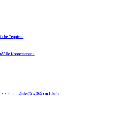
ische Teppiche
ré
Alle Kooperationen
 x 305 cm Läufer
75 x 365 cm Läufer