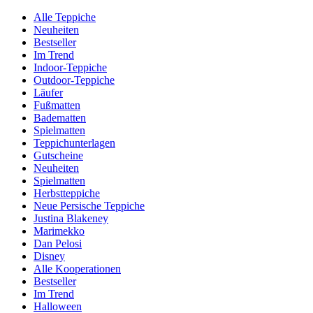
Alle Teppiche
Neuheiten
Bestseller
Im Trend
Indoor-Teppiche
Outdoor-Teppiche
Läufer
Fußmatten
Badematten
Spielmatten
Teppichunterlagen
Gutscheine
Neuheiten
Spielmatten
Herbstteppiche
Neue Persische Teppiche
Justina Blakeney
Marimekko
Dan Pelosi
Disney
Alle Kooperationen
Bestseller
Im Trend
Halloween