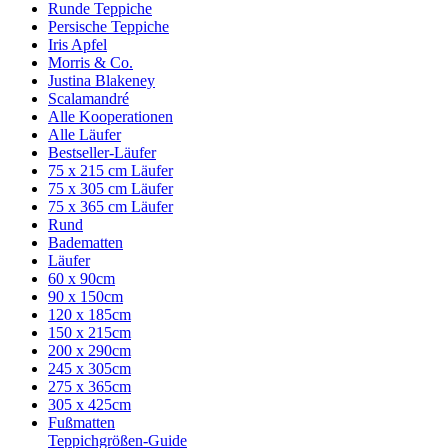
Runde Teppiche
Persische Teppiche
Iris Apfel
Morris & Co.
Justina Blakeney
Scalamandré
Alle Kooperationen
Alle Läufer
Bestseller-Läufer
75 x 215 cm Läufer
75 x 305 cm Läufer
75 x 365 cm Läufer
Rund
Badematten
Läufer
60 x 90cm
90 x 150cm
120 x 185cm
150 x 215cm
200 x 290cm
245 x 305cm
275 x 365cm
305 x 425cm
Fußmatten
Teppichgrößen-Guide