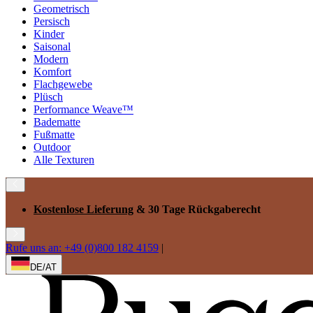
Geometrisch
Persisch
Kinder
Saisonal
Modern
Komfort
Flachgewebe
Plüsch
Performance Weave™
Badematte
Fußmatte
Outdoor
Alle Texturen
Kostenlose Lieferung
& 30 Tage Rückgaberecht
Rufe uns an: +49 (0)800 182 4159
|
DE/AT