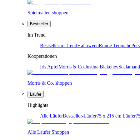
Spielmatten shoppen
Bestseller
Im Trend
Bestseller
Im Trend
Halloween
Runde Teppiche
Pers
Kooperationen
Iris Apfel
Morris & Co.
Justina Blakeney
Scalamand
Morris & Co. shoppen
Läufer
Highlights
Alle Läufer
Bestseller-Läufer
75 x 215 cm Läufer
75
Alle Läufer Shoppen