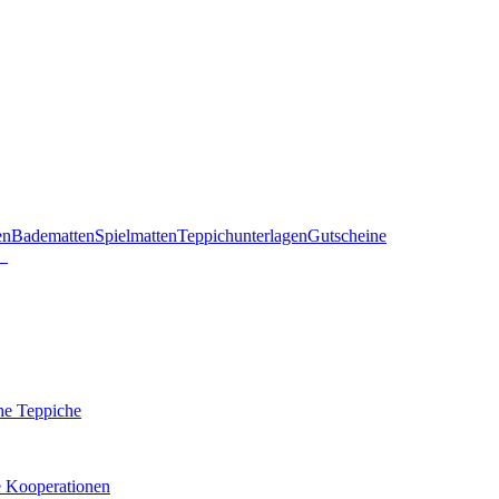
en
Badematten
Spielmatten
Teppichunterlagen
Gutscheine
he Teppiche
e Kooperationen